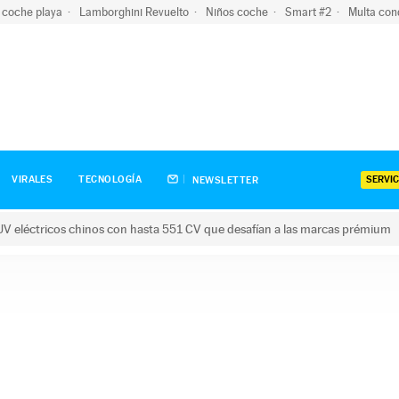
 coche playa
Lamborghini Revuelto
Niños coche
Smart #2
Multa con
SERVIC
VIRALES
TECNOLOGÍA
NEWSLETTER
V eléctricos chinos con hasta 551 CV que desafían a las marcas prémium
tricos chinos con hasta 551 CV que desafían a las marcas prém