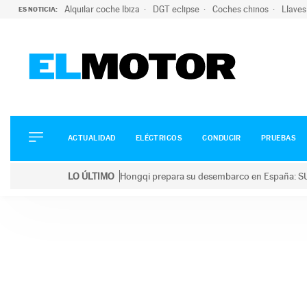
Alquilar coche Ibiza
DGT eclipse
Coches chinos
Llaves
ES NOTICIA:
ACTUALIDAD
ELÉCTRICOS
CONDUCIR
ACTUALIDAD
ELÉCTRICOS
CONDUCIR
PRUEBAS
PRUEBAS
Saltar
VIRALES
LO ÚLTIMO
Hongqi prepara su desembarco en España: SU
al
PODCAST
LO ÚLTIMO
Hongqi prepara su desembarco en España: SUV eléc
contenido
MOTOS
TECNOLOGÍA
SUPERCOCHES
MOTORTV
PREMIOS
SERVICIOS