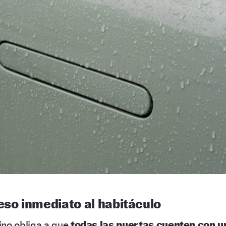
eso inmediato al habitáculo
ino obliga a que
todas las puertas cuenten con u