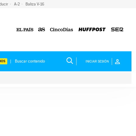
ducir
A-2
Baliza V-16
IOS
INICIAR SESIÓN
ium