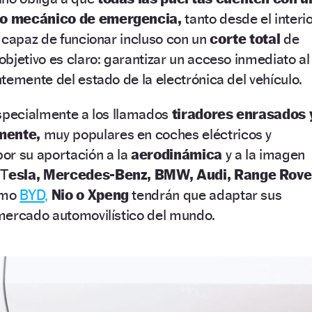
eo mecánico de emergencia,
tanto desde el interi
 capaz de funcionar incluso con un
corte total
de
objetivo es claro: garantizar un acceso inmediato al
temente del estado de la electrónica del vehículo.
specialmente a los llamados
tiradores enrasados 
mente,
muy populares en coches eléctricos y
or su aportación a la
aerodinámica
y a la imagen
 T
esla, Mercedes-Benz, BMW, Audi, Range Rove
como
BYD,
Nio o Xpeng
tendrán que adaptar sus
mercado automovilístico del mundo.