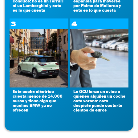
conduce: no es un Ferrari
española para moverse
ni un Lamborghini y esto
por Palma de Mallorca y
es lo que cuesta
esto es lo que cuesta
3
4
Este coche eléctrico
La OCU lanza un aviso a
cuesta menos de 14.000
quienes alquilen un coche
euros y tiene algo que
este verano: este
muchos BMW ya no
despiste puede costarte
ofrecen
cientos de euros