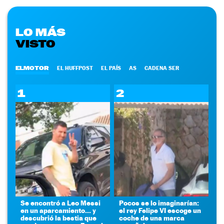
LO MÁS
VISTO
ELMOTOR
EL HUFFPOST
EL PAÍS
AS
CADENA SER
1
2
Se encontró a Leo Messi
Pocos se lo imaginarían:
en un aparcamiento... y
el rey Felipe VI escoge un
descubrió la bestia que
coche de una marca