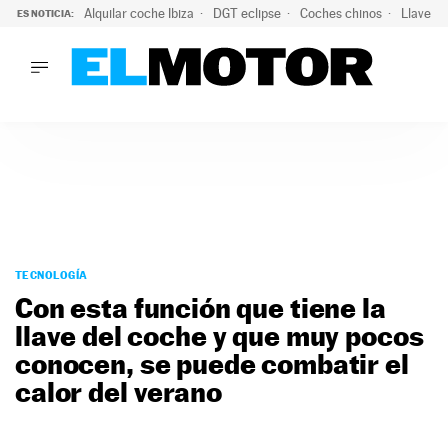
Alquilar coche Ibiza
DGT eclipse
Coches chinos
Llaves 
ES NOTICIA:
LO ÚLTIMO
El probable colapso tras el eclipse: la DGT prevé un millón 
LO ÚLTIMO
El probable colapso tras el eclipse: la DGT prevé un millón 
ACTUALIDAD
ELÉCTRICOS
CONDUCIR
PRUEBAS
Saltar
VIRALES
al
TECNOLOGÍA
PODCAST
contenido
Con esta función que tiene la
MOTOS
llave del coche y que muy pocos
TECNOLOGÍA
conocen, se puede combatir el
SUPERCOCHES
MOTORTV
calor del verano
PREMIOS
SERVICIOS