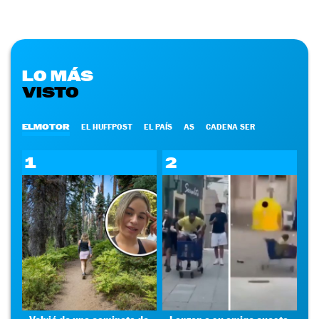
LO MÁS
VISTO
ELMOTOR
EL HUFFPOST
EL PAÍS
AS
CADENA SER
1
2