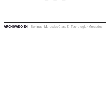
ARCHIVADO EN
Berlinas
·
Mercedes Clase E
·
Tecnología
·
Mercedes