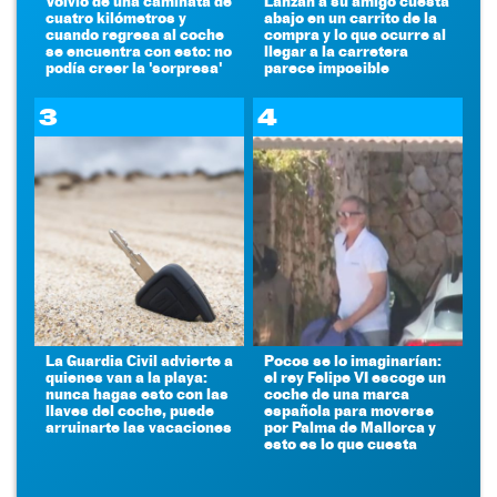
Volvió de una caminata de
Lanzan a su amigo cuesta
cuatro kilómetros y
abajo en un carrito de la
cuando regresa al coche
compra y lo que ocurre al
se encuentra con esto: no
llegar a la carretera
podía creer la 'sorpresa'
parece imposible
3
4
La Guardia Civil advierte a
Pocos se lo imaginarían:
quienes van a la playa:
el rey Felipe VI escoge un
nunca hagas esto con las
coche de una marca
llaves del coche, puede
española para moverse
arruinarte las vacaciones
por Palma de Mallorca y
esto es lo que cuesta