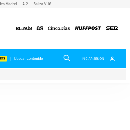
des Madrid
A-2
Baliza V-16
IOS
INICIAR SESIÓN