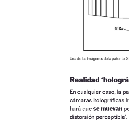
Una de las imágenes de la patente. Si 
Realidad ‘hologr
En cualquier caso, la 
cámaras holográficas 
hará que
se muevan
pe
distorsión perceptible’.