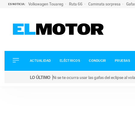
Volkswagen Touareg
Ruta 66
Caminata sorpresa
Gafa
ES NOTICIA:
ACTUALIDAD
ELÉCTRICOS
CONDUCIR
ACTUALIDAD
ELÉCTRICOS
CONDUCIR
PRUEBAS
PRUEBAS
Saltar
VIRALES
LO ÚLTIMO
Ni se te ocurra usar las gafas del eclipse al v
al
PODCAST
LO ÚLTIMO
Ni se te ocurra usar las gafas del eclipse al volant
contenido
MOTOS
TECNOLOGÍA
SUPERCOCHES
MOTORTV
PREMIOS
SERVICIOS