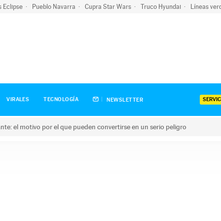
s Eclipse
Pueblo Navarra
Cupra Star Wars
Truco Hyundai
Líneas ver
SERVIC
VIRALES
TECNOLOGÍA
NEWSLETTER
olante: el motivo por el que pueden convertirse en un serio peligro
e: el motivo por el que pueden convertirse en un serio peligro