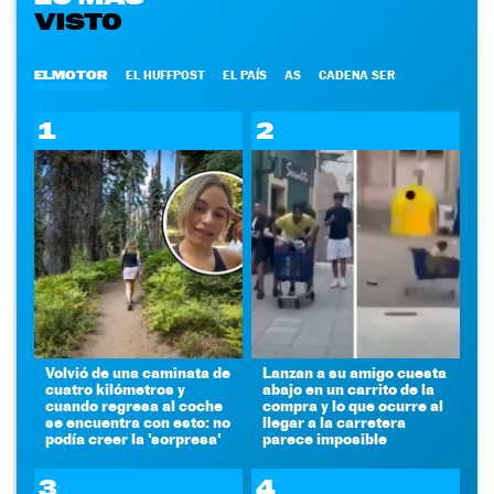
VISTO
ELMOTOR
EL HUFFPOST
EL PAÍS
AS
CADENA SER
1
2
Volvió de una caminata de
Lanzan a su amigo cuesta
cuatro kilómetros y
abajo en un carrito de la
cuando regresa al coche
compra y lo que ocurre al
se encuentra con esto: no
llegar a la carretera
podía creer la 'sorpresa'
parece imposible
3
4