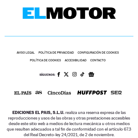
AVISO LEGAL
POLÍTICA DE PRIVACIDAD
CONFIGURACIÓN DE COOKIES
POLÍTICA DE COOKIES
ACCESIBILIDAD
CONTACTO
SÍGUENOS:
EDICIONES EL PAIS, S.L.U.
realiza una reserva expresa de las
reproducciones y usos de las obras y otras prestaciones accesibles
desde este sitio web a medios de lectura mecánica u otros medios
que resulten adecuados a tal fin de conformidad con el artículo 67.3
del Real Decreto-ley 24/2021, de 2 de noviembre.