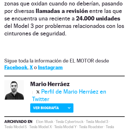
zonas que oxidan cuando no deberían, pasando
por diversas
llamadas a revisión
entre las que
se encuentra una reciente a
24.000 unidades
del Model 3 por problemas relacionados con los
cinturones de seguridad.
Sigue toda la información de EL MOTOR desde
Facebook
,
X
o
Instagram
Mario Herráez
Perfil de Mario Herráez en
Twitter
VER BIOGRAFÍA
ARCHIVADO EN
Elon Musk
·
Tesla Cybertruck
·
Tesla Model 3
·
Tesla Model S
·
Tesla Model X
·
Tesla Model Y
·
Tesla Roadster
·
Tesla