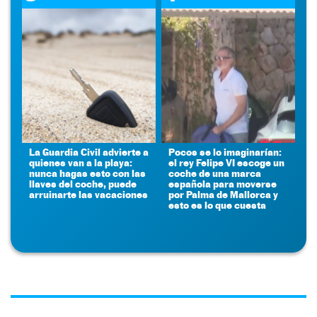
La Guardia Civil advierte a
Pocos se lo imaginarían:
quienes van a la playa:
el rey Felipe VI escoge un
nunca hagas esto con las
coche de una marca
llaves del coche, puede
española para moverse
arruinarte las vacaciones
por Palma de Mallorca y
esto es lo que cuesta