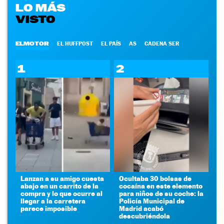
LO MÁS
VISTO
ELMOTOR
EL HUFFPOST
EL PAÍS
AS
CADENA SER
1
2
Lanzan a su amigo cuesta
Ocultaba 30 bolsas de
abajo en un carrito de la
cocaína en este elemento
compra y lo que ocurre al
para niños de su coche: la
llegar a la carretera
Policía Municipal de
parece imposible
Madrid acabó
descubriéndola