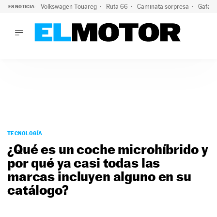
Volkswagen Touareg
Ruta 66
Caminata sorpresa
Gafas 
ES NOTICIA:
LO ÚLTIMO
Ni se te ocurra usar las gafas del eclipse al volante: el moti
LO ÚLTIMO
Ni se te ocurra usar las gafas del eclipse al volante: el motiv
ACTUALIDAD
ELÉCTRICOS
CONDUCIR
PRUEBAS
Saltar
VIRALES
al
TECNOLOGÍA
PODCAST
contenido
¿Qué es un coche microhíbrido y
MOTOS
por qué ya casi todas las
TECNOLOGÍA
marcas incluyen alguno en su
SUPERCOCHES
MOTORTV
catálogo?
PREMIOS
SERVICIOS