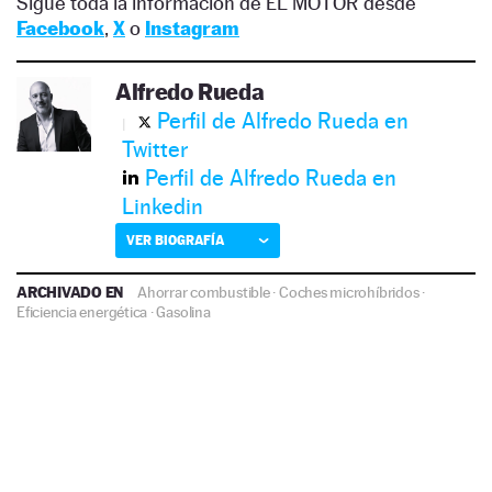
Sigue toda la información de EL MOTOR desde
Facebook
,
X
o
Instagram
Alfredo Rueda
Perfil de Alfredo Rueda en
Twitter
Perfil de Alfredo Rueda en
Linkedin
VER BIOGRAFÍA
ARCHIVADO EN
Ahorrar combustible
·
Coches microhíbridos
·
Eficiencia energética
·
Gasolina