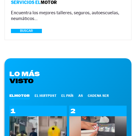
SERVICIOS EL
MOTOR
Encuentra los mejores talleres, seguros, autoescuelas,
neumáticos…
BUSCAR
LO MÁS
VISTO
ELMOTOR
EL HUFFPOST
EL PAÍS
AS
CADENA SER
1
2