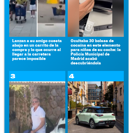
Lanzan a su amigo cuesta
Ocultaba 30 bolsas de
abajo en un carrito de la
cocaína en este elemento
compra y lo que ocurre al
para niños de su coche: la
llegar a la carretera
Policía Municipal de
parece imposible
Madrid acabó
descubriéndola
3
4