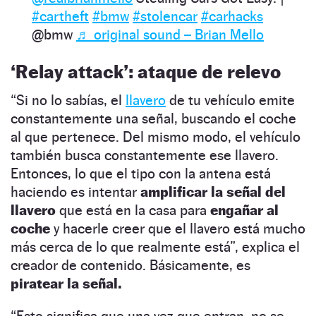
#cartheft
#bmw
#stolencar
#carhacks
@bmw
♬ original sound – Brian Mello
‘Relay attack’: ataque de relevo
“Si no lo sabías, el
llavero
de tu vehículo emite
constantemente una señal, buscando el coche
al que pertenece. Del mismo modo, el vehículo
también busca constantemente ese llavero.
Entonces, lo que el tipo con la antena está
haciendo es intentar
amplificar la señal del
llavero
que está en la casa para
engañar al
coche
y hacerle creer que el llavero está mucho
más cerca de lo que realmente está”, explica el
creador de contenido. Básicamente, es
piratear la señal.
“Esto significa que una vez que entran, no se