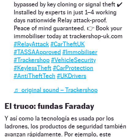
bypassed by key cloning or signal theft ✔️
Installed by experts in just 1–4 working
days nationwide Relay attack-proof.
Peace of mind guaranteed. 👉 Book your
immobiliser today at trackershop-uk.com
#RelayAttack
#CarTheftUK
#TASSAApproved
#Immobiliser
#Trackershop
#VehicleSecurity
#KeylessTheft
#CarProtection
#AntiTheftTech
#UKDrivers
♬ original sound – Trackershop
El truco: fundas Faraday
Y así como la tecnología es usada por los
ladrones, los productos de seguridad también
avanzan rápidamente. Por ejemplo, este