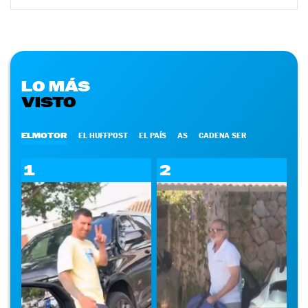
LO MÁS
VISTO
ELMOTOR
EL HUFFPOST
EL PAÍS
AS
CADENA SER
1
2