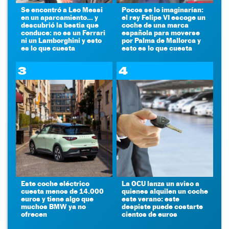
Se encontró a Leo Messi
Pocos se lo imaginarían:
en un aparcamiento... y
el rey Felipe VI escoge un
descubrió la bestia que
coche de una marca
conduce: no es un Ferrari
española para moverse
ni un Lamborghini y esto
por Palma de Mallorca y
es lo que cuesta
esto es lo que cuesta
3
4
Este coche eléctrico
La OCU lanza un aviso a
cuesta menos de 14.000
quienes alquilen un coche
euros y tiene algo que
este verano: este
muchos BMW ya no
despiste puede costarte
ofrecen
cientos de euros