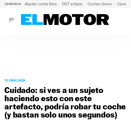
Alquilar coche Ibiza
DGT eclipse
Coches chinos
Llaves 
ES NOTICIA:
LO ÚLTIMO
El probable colapso tras el eclipse: la DGT prevé un millón 
LO ÚLTIMO
El probable colapso tras el eclipse: la DGT prevé un millón 
ACTUALIDAD
ELÉCTRICOS
CONDUCIR
PRUEBAS
Saltar
VIRALES
al
TECNOLOGÍA
PODCAST
contenido
Cuidado: si ves a un sujeto
MOTOS
haciendo esto con este
TECNOLOGÍA
artefacto, podría robar tu coche
SUPERCOCHES
MOTORTV
(y bastan solo unos segundos)
PREMIOS
SERVICIOS