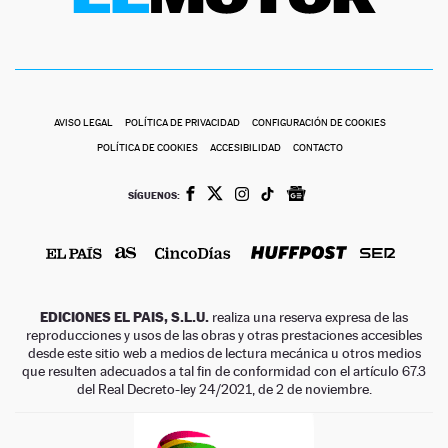
AVISO LEGAL
POLÍTICA DE PRIVACIDAD
CONFIGURACIÓN DE COOKIES
POLÍTICA DE COOKIES
ACCESIBILIDAD
CONTACTO
SÍGUENOS:
EDICIONES EL PAIS, S.L.U.
realiza una reserva expresa de las
reproducciones y usos de las obras y otras prestaciones accesibles
desde este sitio web a medios de lectura mecánica u otros medios
que resulten adecuados a tal fin de conformidad con el artículo 67.3
del Real Decreto-ley 24/2021, de 2 de noviembre.