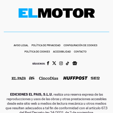
AVISO LEGAL
POLÍTICA DE PRIVACIDAD
CONFIGURACIÓN DE COOKIES
POLÍTICA DE COOKIES
ACCESIBILIDAD
CONTACTO
SÍGUENOS:
EDICIONES EL PAIS, S.L.U.
realiza una reserva expresa de las
reproducciones y usos de las obras y otras prestaciones accesibles
desde este sitio web a medios de lectura mecánica u otros medios
que resulten adecuados a tal fin de conformidad con el artículo 67.3
del Real Decreto-ley 24/2021, de 2 de noviembre.