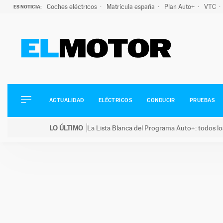
Coches eléctricos
Matrícula españa
Plan Auto+
VTC
ES NOTICIA:
ACTUALIDAD
ELÉCTRICOS
CONDUCIR
ACTUALIDAD
ELÉCTRICOS
CONDUCIR
PRUEBAS
PRUEBAS
Saltar
VIRALES
LO ÚLTIMO
La Lista Blanca del Programa Auto+: todos lo
al
PODCAST
LO ÚLTIMO
La Lista Blanca del Programa Auto+: todos los coc
contenido
MOTOS
TECNOLOGÍA
SUPERCOCHES
MOTORTV
PREMIOS
SERVICIOS