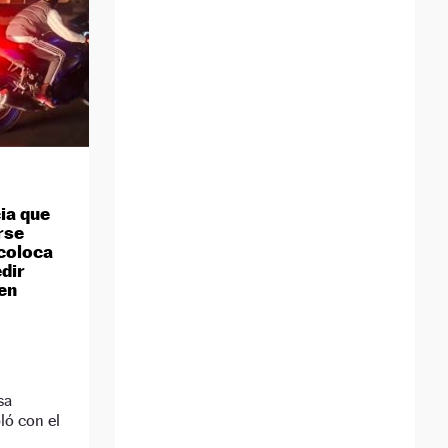
ia que
rse
 coloca
dir
en
sa
ló con el