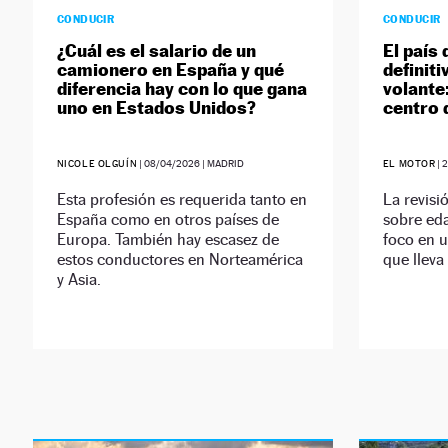
CONDUCIR
CONDUCIR
¿Cuál es el salario de un
El país
camionero en España y qué
definit
diferencia hay con lo que gana
volante
uno en Estados Unidos?
centro 
NICOLE OLGUÍN
|
08/04/2026
| MADRID
EL MOTOR
|
Esta profesión es requerida tanto en
La revisi
España como en otros países de
sobre eda
Europa. También hay escasez de
foco en u
estos conductores en Norteamérica
que lleva
y Asia.