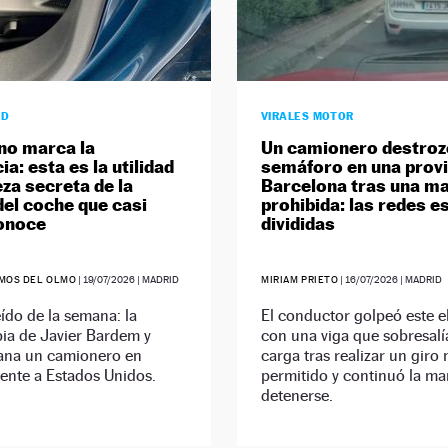
AD
VIRALES MOTOR
no marca la
Un camionero destroz
ia: esta es la utilidad
semáforo en una provi
eza secreta de la
Barcelona tras una m
del coche que casi
prohibida: las redes e
onoce
divididas
MOS DEL OLMO
|
19/07/2026
| MADRID
MIRIAM PRIETO
|
16/07/2026
| MADRID
ído de la semana: la
El conductor golpeó este 
ia de Javier Bardem y
con una viga que sobresalí
ana un camionero en
carga tras realizar un giro 
ente a Estados Unidos.
permitido y continuó la ma
detenerse.