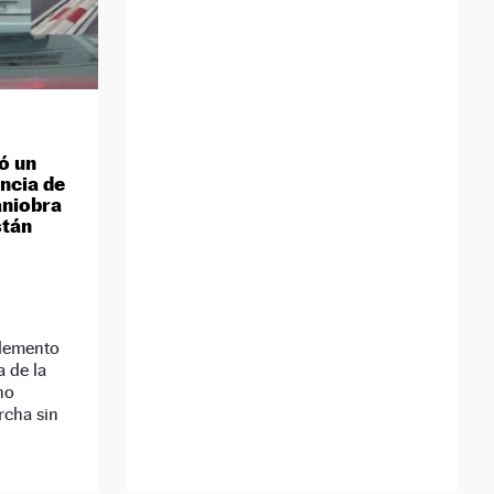
ó un
ncia de
aniobra
stán
elemento
a de la
no
rcha sin