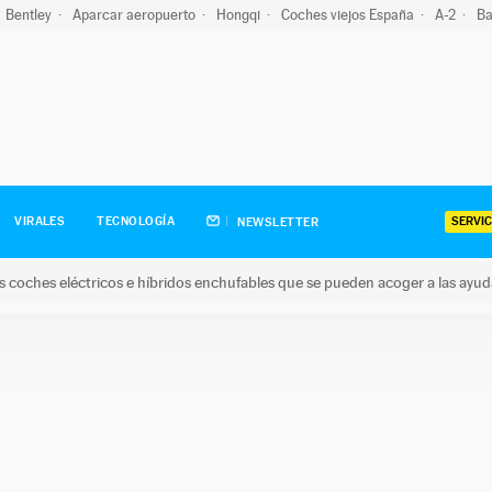
Bentley
Aparcar aeropuerto
Hongqi
Coches viejos España
A-2
Ba
SERVIC
VIRALES
TECNOLOGÍA
NEWSLETTER
s coches eléctricos e híbridos enchufables que se pueden acoger a las ayu
hes eléctricos e híbridos enchufables que se pueden acoger a la