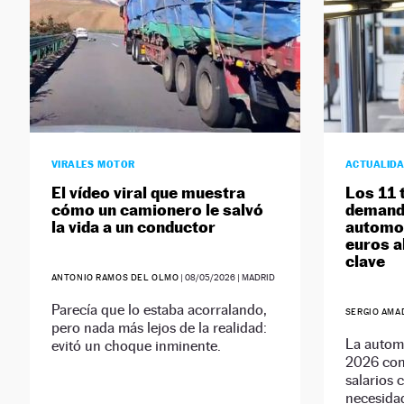
VIRALES MOTOR
ACTUALID
El vídeo viral que muestra
Los 11 
cómo un camionero le salvó
demand
la vida a un conductor
automoc
euros a
clave
ANTONIO RAMOS DEL OLMO
|
08/05/2026
| MADRID
Parecía que lo estaba acorralando,
SERGIO AMA
pero nada más lejos de la realidad:
La autom
evitó un choque inminente.
2026 con 
salarios 
necesidad