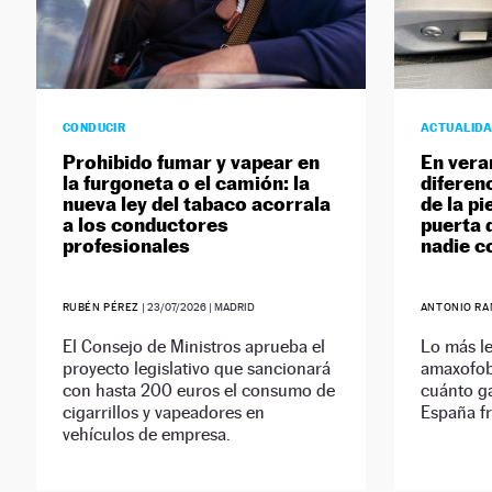
CONDUCIR
ACTUALID
Prohibido fumar y vapear en
En vera
la furgoneta o el camión: la
diferenc
nueva ley del tabaco acorrala
de la pi
a los conductores
puerta 
profesionales
nadie c
RUBÉN PÉREZ
|
23/07/2026
| MADRID
ANTONIO RA
El Consejo de Ministros aprueba el
Lo más le
proyecto legislativo que sancionará
amaxofob
con hasta 200 euros el consumo de
cuánto g
cigarrillos y vapeadores en
España fr
vehículos de empresa.