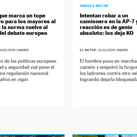
VIRALES MOTOR
 que marca un tope
Intentan robar a un
ivo para los mayores al
camionero en la AP-7 
: la norma vuelve al
reacción es de genio
del debate europeo
absoluto: los deja KO
24/02/2026
| MADRID
EL MOTOR
|
12/01/2026
| MADRID
ón de las políticas europeas
El hombre puso en marcha
d y seguridad vial pone el
camión y empotró la furgo
na regulación nacional
los ladrones contra otro ve
 años en vigor.
logrando dejarla bloquead