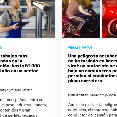
AD
VIRALES MOTOR
trabajos más
Una peligrosa acrobac
ados en la
no ha tardado en hace
ión: hasta 51.000
viral: un motorista se
l año en un sector
bajo un camión tras pe
permiso al conductor 
plena carretera
DOZ
|
01/05/2026
| MADRID
MIRIAM PRIETO
|
14/04/2026
| MADRID
oción española entra en
Antes de realizar la peligro
el peso industrial intacto,
acrobacia, el motorista hab
contenidos y gran
conductor del camión para
 de perfiles técnicos.