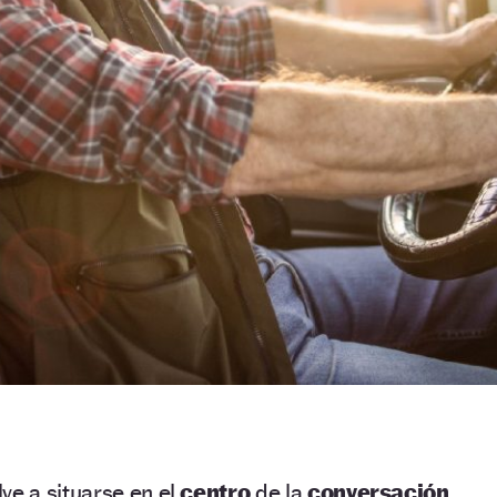
lve a situarse en el
centro
de la
conversación