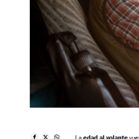
La
edad al volante
vue