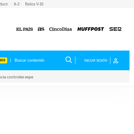
ducir
A-2
Baliza V-16
IOS
INICIAR SESIÓN
ncia controles espe
 y anuncia controles espe