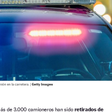
Getty Images
ión en la carretera. |
más de 3.000 camioneros han sido
retirados de