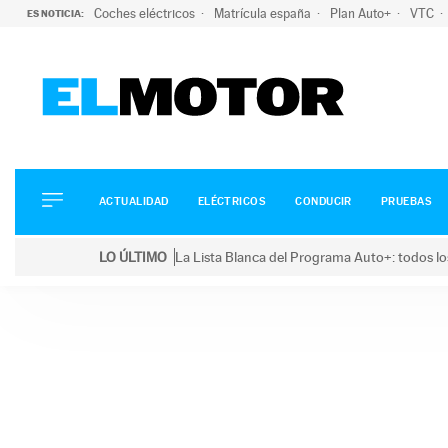
Coches eléctricos
Matrícula españa
Plan Auto+
VTC
ES NOTICIA:
ACTUALIDAD
ELÉCTRICOS
CONDUCIR
ACTUALIDAD
ELÉCTRICOS
CONDUCIR
PRUEBAS
PRUEBAS
Saltar
VIRALES
LO ÚLTIMO
La Lista Blanca del Programa Auto+: todos lo
al
PODCAST
LO ÚLTIMO
La Lista Blanca del Programa Auto+: todos los coc
contenido
MOTOS
TECNOLOGÍA
SUPERCOCHES
MOTORTV
PREMIOS
SERVICIOS