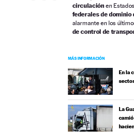
circulación
en Estados
federales de dominio d
alarmante en los último
de control de transpo
MÁS INFORMACIÓN
En la 
sector
La Gua
camión
hacie