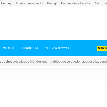
Bentley
Aparcar aeropuerto
Hongqi
Coches viejos España
A-2
Ba
SERVIC
VIRALES
TECNOLOGÍA
NEWSLETTER
s coches eléctricos e híbridos enchufables que se pueden acoger a las ayu
hes eléctricos e híbridos enchufables que se pueden acoger a la