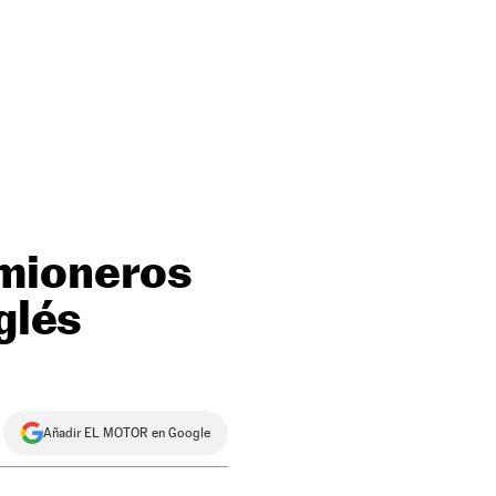
amioneros
glés
Añadir EL MOTOR en Google