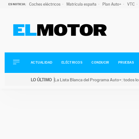
Coches eléctricos
Matrícula españa
Plan Auto+
VTC
ES NOTICIA:
ACTUALIDAD
ELÉCTRICOS
CONDUCIR
ACTUALIDAD
ELÉCTRICOS
CONDUCIR
PRUEBAS
PRUEBAS
Saltar
VIRALES
LO ÚLTIMO
La Lista Blanca del Programa Auto+: todos lo
al
PODCAST
LO ÚLTIMO
La Lista Blanca del Programa Auto+: todos los coc
contenido
MOTOS
TECNOLOGÍA
SUPERCOCHES
MOTORTV
PREMIOS
SERVICIOS