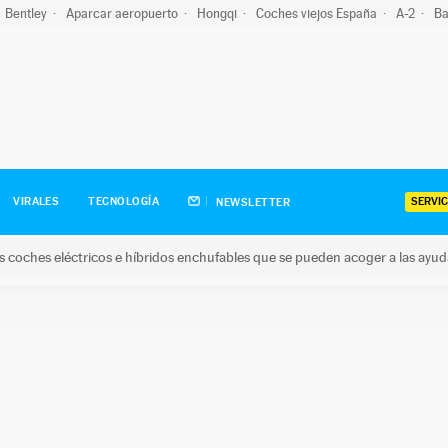
Bentley
Aparcar aeropuerto
Hongqi
Coches viejos España
A-2
Ba
SERVIC
VIRALES
TECNOLOGÍA
NEWSLETTER
s coches eléctricos e híbridos enchufables que se pueden acoger a las ayu
hes eléctricos e híbridos enchufables que se pueden acoger a la