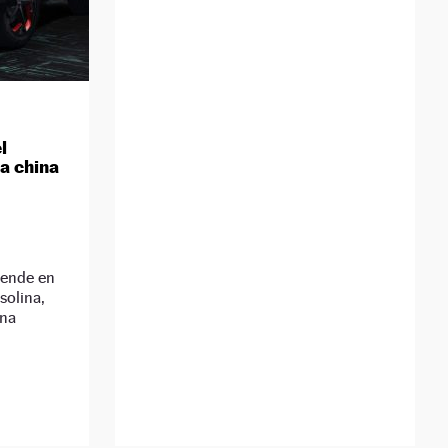
l
a china
vende en
solina,
una