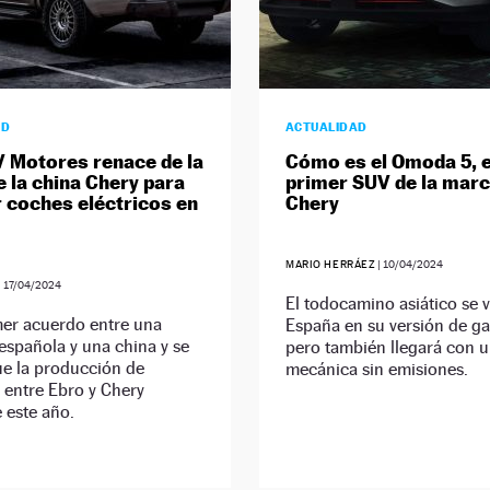
AD
ACTUALIDAD
 Motores renace de la
Cómo es el Omoda 5, e
 la china Chery para
primer SUV de la marc
r coches eléctricos en
Chery
MARIO HERRÁEZ
|
10/04/2024
|
17/04/2024
El todocamino asiático se 
mer acuerdo entre una
España en su versión de ga
spañola y una china y se
pero también llegará con 
ue la producción de
mecánica sin emisiones.
 entre Ebro y Chery
 este año.