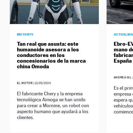
MOTORTV
ACTUALID
Tan real que asusta: este
Ebro-EV
humanoide asesora a los
mano de
conductores en los
fabrica
concesionarios de la marca
España
china Omoda
ANDREA GIL
EL MOTOR
|
12/05/2024
Es el pri
El fabricante Chery y la empresa
empresa e
tecnológica Aimoga se han unido
espera q
para crear a Mornine, un robot con
vehículos
aspecto humano que ayudará a los
comience
clientes.