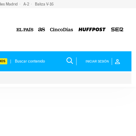
des Madrid
A-2
Baliza V-16
IOS
INICIAR SESIÓN