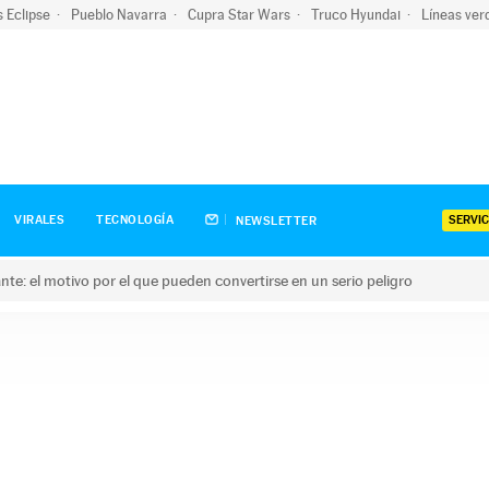
s Eclipse
Pueblo Navarra
Cupra Star Wars
Truco Hyundai
Líneas ver
SERVIC
VIRALES
TECNOLOGÍA
NEWSLETTER
olante: el motivo por el que pueden convertirse en un serio peligro
e: el motivo por el que pueden convertirse en un serio peligro