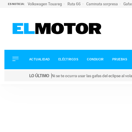
Volkswagen Touareg
Ruta 66
Caminata sorpresa
Gafa
ES NOTICIA:
ACTUALIDAD
ELÉCTRICOS
CONDUCIR
ACTUALIDAD
ELÉCTRICOS
CONDUCIR
PRUEBAS
PRUEBAS
Saltar
VIRALES
LO ÚLTIMO
Ni se te ocurra usar las gafas del eclipse al v
al
PODCAST
LO ÚLTIMO
Ni se te ocurra usar las gafas del eclipse al volant
contenido
MOTOS
TECNOLOGÍA
SUPERCOCHES
MOTORTV
PREMIOS
SERVICIOS