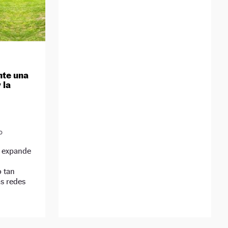
nte una
 la
D
e expande
o tan
as redes