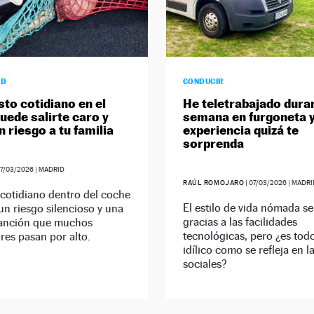
AD
CONDUCIR
sto cotidiano en el
He teletrabajado dura
uede salirte caro y
semana en furgoneta y
 riesgo a tu familia
experiencia quizá te
sorprenda
7/03/2026
| MADRID
RAÚL ROMOJARO
|
07/03/2026
| MADRI
cotidiano dentro del coche
El estilo de vida nómada s
n riesgo silencioso y una
gracias a las facilidades
sanción que muchos
tecnológicas, pero ¿es tod
es pasan por alto.
idílico como se refleja en l
sociales?