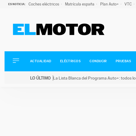
Coches eléctricos
Matrícula españa
Plan Auto+
VTC
ES NOTICIA:
ACTUALIDAD
ELÉCTRICOS
CONDUCIR
ACTUALIDAD
ELÉCTRICOS
CONDUCIR
PRUEBAS
PRUEBAS
Saltar
VIRALES
LO ÚLTIMO
La Lista Blanca del Programa Auto+: todos lo
al
PODCAST
LO ÚLTIMO
La Lista Blanca del Programa Auto+: todos los coc
contenido
MOTOS
TECNOLOGÍA
SUPERCOCHES
MOTORTV
PREMIOS
SERVICIOS