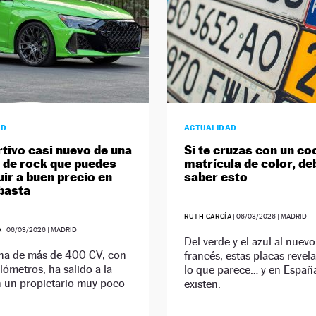
AD
ACTUALIDAD
rtivo casi nuevo de una
Si te cruzas con un co
a de rock que puedes
matrícula de color, de
ir a buen precio en
saber esto
basta
RUTH GARCÍA
|
06/03/2026
| MADRID
A
|
06/03/2026
| MADRID
Del verde y el azul al nuevo
ina de más de 400 CV, con
francés, estas placas revel
lómetros, ha salido a la
lo que parece… y en Españ
n un propietario muy poco
existen.