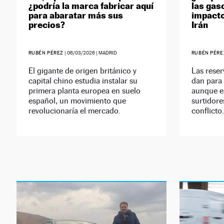
¿podría la marca fabricar aquí
las gas
para abaratar más sus
impacto
precios?
Irán
RUBÉN PÉREZ
|
06/03/2026
| MADRID
RUBÉN PÉRE
El gigante de origen británico y
Las reser
capital chino estudia instalar su
dan para
primera planta europea en suelo
aunque el
español, un movimiento que
surtidore
revolucionaría el mercado.
conflicto.