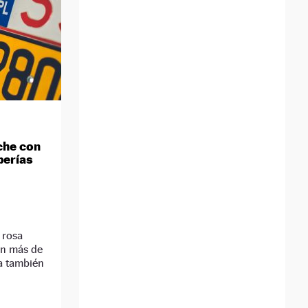
che con
berías
 rosa
an más de
a también