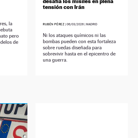
desafía los misiles en plena
tensión con Irán
es, la
RUBÉN PÉREZ
|
06/03/2026
| MADRID
debuta
Ni los ataques químicos ni las
nato pero
bombas pueden con esta fortaleza
odelos de
sobre ruedas diseñada para
sobrevivir hasta en el epicentro de
una guerra.