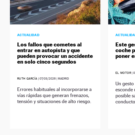
ACTUALIDAD
ACTUALID
Los fallos que cometes al
Este ge
entrar en autopista y que
coche p
pueden provocar un accidente
poner en
en solo cinco segundos
EL MOTOR
|
0
RUTH GARCÍA
|
07/03/2026
| MADRID
Un gesto 
Errores habituales al incorporarse a
esconde u
vías rápidas que generan frenazos,
posible 
tensión y situaciones de alto riesgo.
conductor