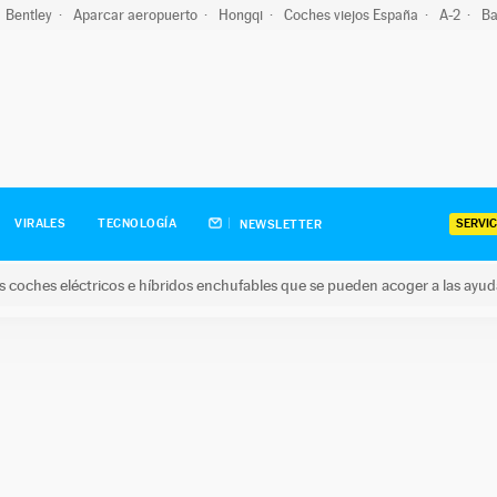
Bentley
Aparcar aeropuerto
Hongqi
Coches viejos España
A-2
Ba
SERVIC
VIRALES
TECNOLOGÍA
NEWSLETTER
s coches eléctricos e híbridos enchufables que se pueden acoger a las ayu
hes eléctricos e híbridos enchufables que se pueden acoger a la