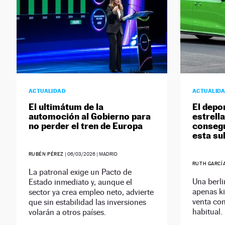
ACTUALIDAD
ACTUALID
El ultimátum de la
El depo
automoción al Gobierno para
estrell
no perder el tren de Europa
consegu
esta su
RUBÉN PÉREZ
|
06/03/2026
| MADRID
RUTH GARCÍ
La patronal exige un Pacto de
Una berl
Estado inmediato y, aunque el
apenas ki
sector ya crea empleo neto, advierte
venta co
que sin estabilidad las inversiones
habitual.
volarán a otros países.