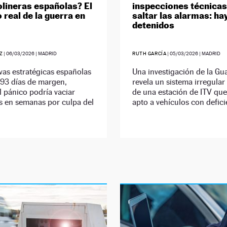
olineras españolas? El
inspecciones técnicas
 real de la guerra en
saltar las alarmas: ha
detenidos
Z
|
06/03/2026
| MADRID
RUTH GARCÍA
|
05/03/2026
| MADRID
vas estratégicas españolas
Una investigación de la Gua
 93 días de margen,
revela un sistema irregular
 pánico podría vaciar
de una estación de ITV que
s en semanas por culpa del
apto a vehículos con defici