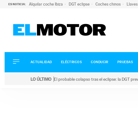
Alquilar coche Ibiza
DGT eclipse
Coches chinos
Llaves
ES NOTICIA:
ACTUALIDAD
ELÉCTRICOS
CONDUCIR
ACTUALIDAD
ELÉCTRICOS
CONDUCIR
PRUEBAS
PRUEBAS
Saltar
VIRALES
LO ÚLTIMO
El probable colapso tras el eclipse: la DGT p
al
PODCAST
LO ÚLTIMO
El probable colapso tras el eclipse: la DGT prevé u
contenido
MOTOS
TECNOLOGÍA
SUPERCOCHES
MOTORTV
PREMIOS
SERVICIOS