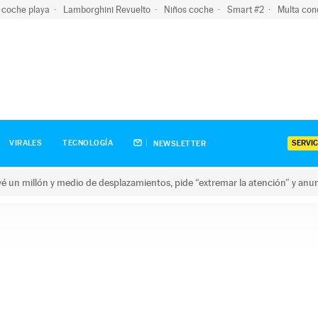
 coche playa
Lamborghini Revuelto
Niños coche
Smart #2
Multa con
SERVIC
VIRALES
TECNOLOGÍA
NEWSLETTER
revé un millón y medio de desplazamientos, pide “extremar la atención” y anu
n millón y medio de desplazamientos, pide “extremar la atención”