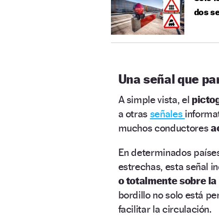
dos se
Una señal que pa
A simple vista, el
pict
a otras
señales
informa
muchos conductores
a
En determinados paíse
estrechas, esta señal i
o totalmente sobre la
bordillo no solo está p
facilitar la circulación.