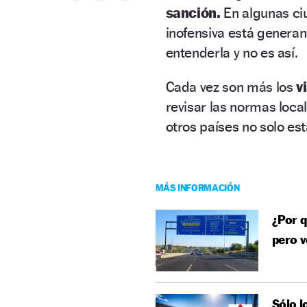
sanción.
En algunas c
inofensiva está genera
entenderla y no es así.
Cada vez son más los
v
revisar las normas loca
otros países no solo es
MÁS INFORMACIÓN
¿Por q
pero v
Sólo l