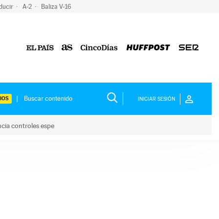
ducir
A-2
Baliza V-16
IOS
INICIAR SESIÓN
ncia controles espe
 y anuncia controles espe