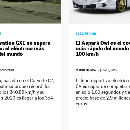
S
ELÉCTRICOS
vation GXE se supera
El Aspark Owl es el c
o: el eléctrico más
más rápido del mundo 
del mundo
100 km/h
3/12/2019
MARIO HERRÁEZ
|
05/12/2019
, basado en el Corvette C7,
El hiperdeportivo eléctric
batir su propio récord: ha
CV es capaz de completar e
o los 340,85 km/h y su
en solo 1,69 segundos y ti
en 2020 es llegar a los 354
precio base de 2,9 millone
euros.