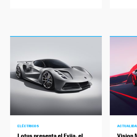
ELÉCTRICOS
ACTUALID
Lotus presenta el Evija, el
Vision M