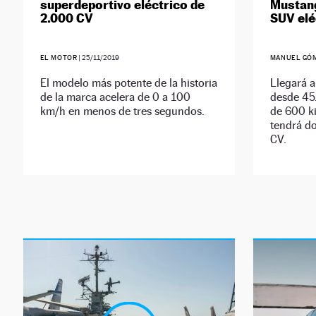
superdeportivo eléctrico de
Mustang
2.000 CV
SUV elé
EL MOTOR
|
25/11/2019
MANUEL GÓ
El modelo más potente de la historia
Llegará a
de la marca acelera de 0 a 100
desde 45
km/h en menos de tres segundos.
de 600 k
tendrá do
CV.