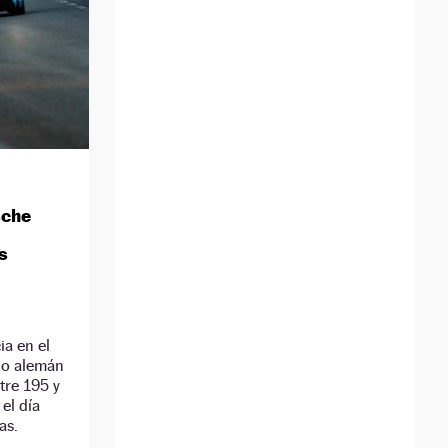
sche
s
ia en el
lo alemán
tre 195 y
el día
as.