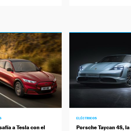
S
ELÉCTRICOS
afía a Tesla con el
Porsche Taycan 4S, la