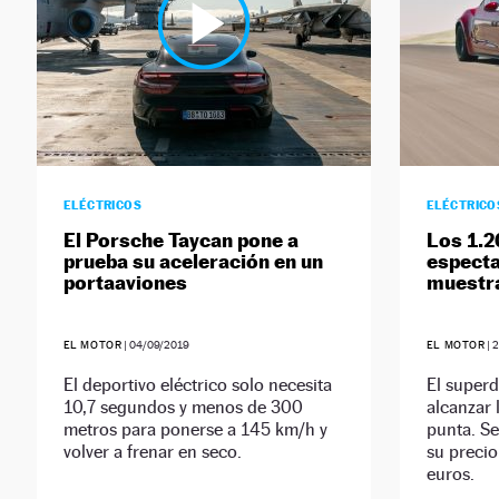
ELÉCTRICOS
ELÉCTRICO
El Porsche Taycan pone a
Los 1.2
prueba su aceleración en un
especta
portaaviones
muestr
EL MOTOR
|
04/09/2019
EL MOTOR
|
2
El deportivo eléctrico solo necesita
El superd
10,7 segundos y menos de 300
alcanzar 
metros para ponerse a 145 km/h y
punta. Se
volver a frenar en seco.
su precio
euros.