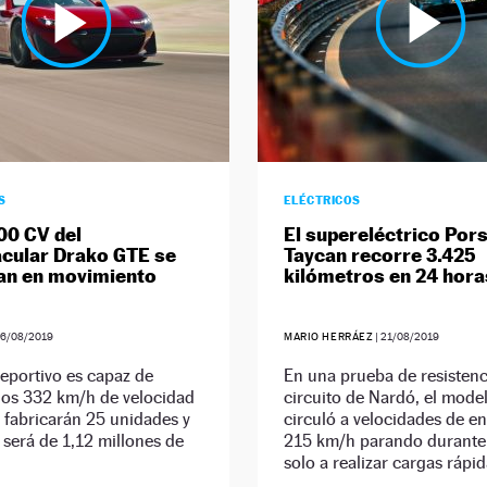
S
ELÉCTRICOS
00 CV del
El supereléctrico Por
cular Drako GTE se
Taycan recorre 3.425
an en movimiento
kilómetros en 24 hora
6/08/2019
MARIO HERRÁEZ
|
21/08/2019
eportivo es capaz de
En una prueba de resistenc
los 332 km/h de velocidad
circuito de Nardó, el mode
 fabricarán 25 unidades y
circuló a velocidades de en
 será de 1,12 millones de
215 km/h parando durante 
solo a realizar cargas rápid