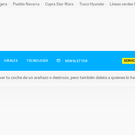
igera
Pueblo Navarra
Cupra Star Wars
Truco Hyundai
Líneas verdes
SERVIC
VIRALES
TECNOLOGÍA
NEWSLETTER
ar tu coche de un arañazo o destrozo, pero también delata a quienes lo h
 coche de un arañazo o destrozo, pero también delata a quienes 