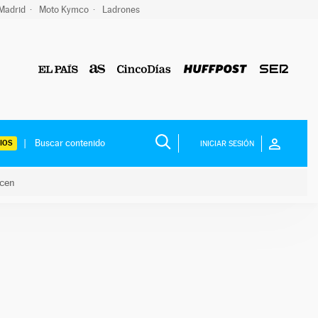
 Madrid
Moto Kymco
Ladrones
IOS
INICIAR SESIÓN
acen
lo hacen