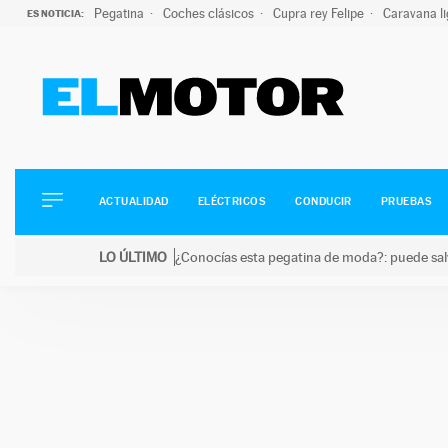
Pegatina
Coches clásicos
Cupra rey Felipe
Caravana l
ES NOTICIA:
ACTUALIDAD
ELÉCTRICOS
CONDUCIR
ACTUALIDAD
ELÉCTRICOS
CONDUCIR
PRUEBAS
PRUEBAS
Saltar
VIRALES
LO ÚLTIMO
¿Conocías esta pegatina de moda?: puede salv
al
PODCAST
LO ÚLTIMO
¿Conocías esta pegatina de moda?: puede salvar tu
contenido
MOTOS
TECNOLOGÍA
SUPERCOCHES
MOTORTV
PREMIOS
SERVICIOS