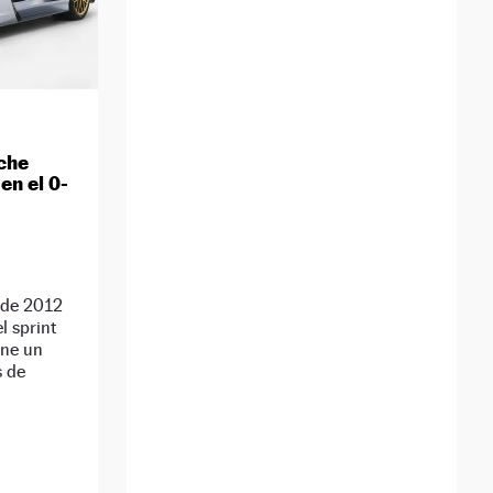
oche
en el 0-
o de 2012
l sprint
ene un
s de