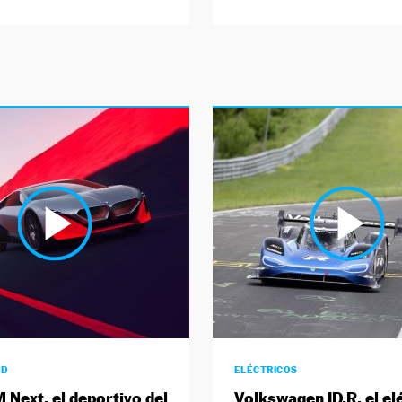
AD
ELÉCTRICOS
 Next, el deportivo del
Volkswagen ID.R, el el