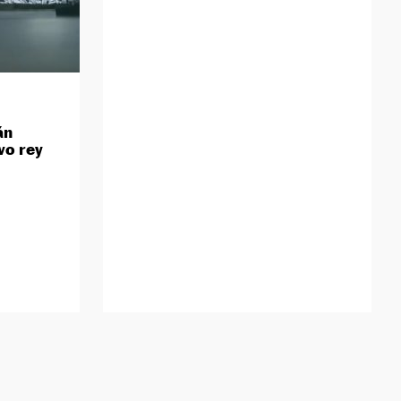
án
vo rey