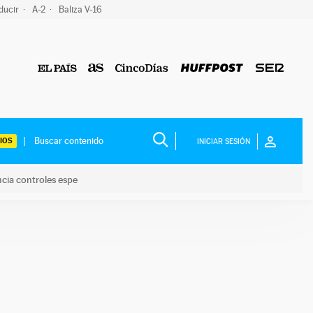
ducir
A-2
Baliza V-16
IOS
INICIAR SESIÓN
ncia controles espe
 y anuncia controles espe