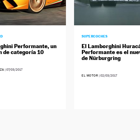
AD
SUPERCOCHES
hini Performante, un
El Lamborghini Hurac
 de categoría 10
Performante es el nue
de Nürburgring
ZA
|
07/03/2017
EL MOTOR
|
02/03/2017