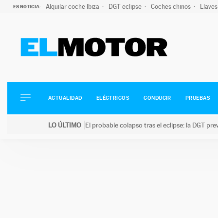
Alquilar coche Ibiza
DGT eclipse
Coches chinos
Llaves
ES NOTICIA:
ACTUALIDAD
ELÉCTRICOS
CONDUCIR
ACTUALIDAD
ELÉCTRICOS
CONDUCIR
PRUEBAS
PRUEBAS
Saltar
VIRALES
LO ÚLTIMO
El probable colapso tras el eclipse: la DGT p
al
PODCAST
LO ÚLTIMO
El probable colapso tras el eclipse: la DGT prevé u
contenido
MOTOS
TECNOLOGÍA
SUPERCOCHES
MOTORTV
PREMIOS
SERVICIOS