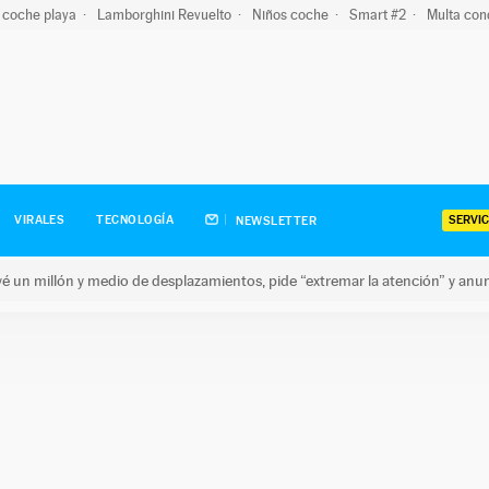
 coche playa
Lamborghini Revuelto
Niños coche
Smart #2
Multa con
SERVIC
VIRALES
TECNOLOGÍA
NEWSLETTER
revé un millón y medio de desplazamientos, pide “extremar la atención” y anu
n millón y medio de desplazamientos, pide “extremar la atención”