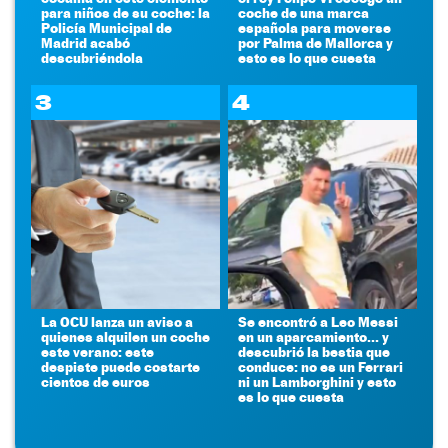
para niños de su coche: la
coche de una marca
Policía Municipal de
española para moverse
Madrid acabó
por Palma de Mallorca y
descubriéndola
esto es lo que cuesta
3
4
La OCU lanza un aviso a
Se encontró a Leo Messi
quienes alquilen un coche
en un aparcamiento... y
este verano: este
descubrió la bestia que
despiste puede costarte
conduce: no es un Ferrari
cientos de euros
ni un Lamborghini y esto
es lo que cuesta