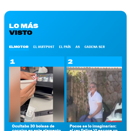
LO MÁS
VISTO
ELMOTOR
EL HUFFPOST
EL PAÍS
AS
CADENA SER
1
2
Ocultaba 30 bolsas de
Pocos se lo imaginarían:
cocaína en este elemento
el rey Felipe VI escoge un