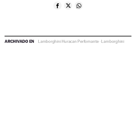
ARCHIVADO EN
Lamborghini Huracan Perfomante
·
Lamborghini