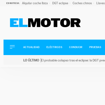
Alquilar coche Ibiza
DGT eclipse
Coches chinos
Llaves
ES NOTICIA:
ACTUALIDAD
ELÉCTRICOS
CONDUCIR
ACTUALIDAD
ELÉCTRICOS
CONDUCIR
PRUEBAS
PRUEBAS
Saltar
VIRALES
LO ÚLTIMO
El probable colapso tras el eclipse: la DGT p
al
PODCAST
LO ÚLTIMO
El probable colapso tras el eclipse: la DGT prevé u
contenido
MOTOS
TECNOLOGÍA
SUPERCOCHES
MOTORTV
PREMIOS
SERVICIOS