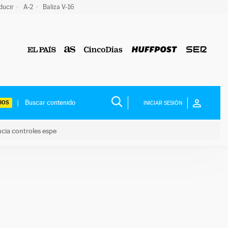
ducir
A-2
Baliza V-16
IOS
INICIAR SESIÓN
ncia controles espe
 y anuncia controles espe