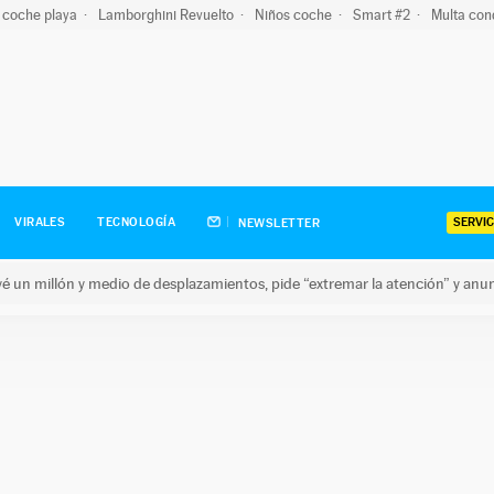
 coche playa
Lamborghini Revuelto
Niños coche
Smart #2
Multa con
SERVIC
VIRALES
TECNOLOGÍA
NEWSLETTER
revé un millón y medio de desplazamientos, pide “extremar la atención” y anu
n millón y medio de desplazamientos, pide “extremar la atención”