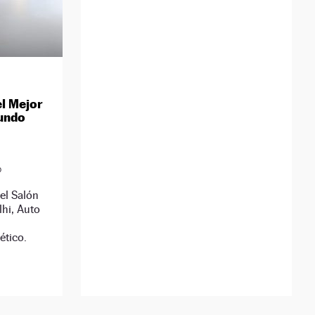
el Mejor
Mundo
0
 el Salón
hi, Auto
ético.