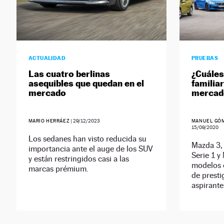
ACTUALIDAD
PRUEBAS
Las cuatro berlinas
¿Cuáles
asequibles que quedan en el
familia
mercado
mercad
MARIO HERRÁEZ
|
29/12/2023
MANUEL GÓM
15/09/2020
Los sedanes han visto reducida su
Mazda 3,
importancia ante el auge de los SUV
Serie 1 y
y están restringidos casi a las
modelos 
marcas prémium.
de presti
aspirante