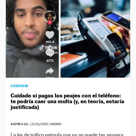
NEWSLETTER
SÍGUENOS
CONDUCIR
Cuidado si pagas los peajes con el teléfono:
te podría caer una multa (y, en teoría, estaría
justificada)
ANDREA GIL
|
22/01/2025
| MADRID
La ley de tráfico estipula que no se puede tan siquiera