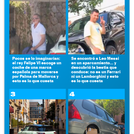
Pocos se lo imaginarían:
Se encontró a Leo Messi
el rey Felipe VI escoge un
en un aparcamiento... y
coche de una marca
descubrió la bestia que
española para moverse
conduce: no es un Ferrari
por Palma de Mallorca y
ni un Lamborghini y esto
esto es lo que cuesta
es lo que cuesta
3
4