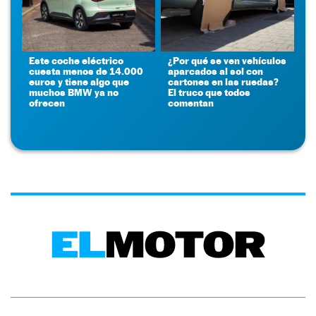
Este coche eléctrico
¿Por qué se ven vehículos
cuesta menos de 14.000
aparcados al sol con
euros y tiene algo que
cartones en las ruedas?
muchos BMW ya no
El truco que todos
ofrecen
comentan