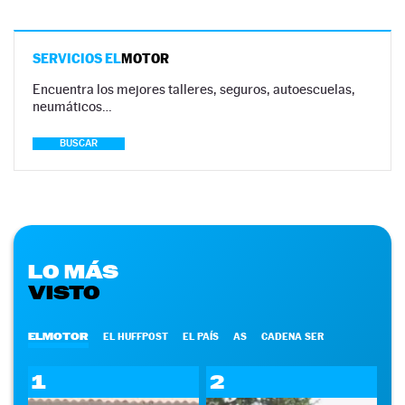
SERVICIOS EL
MOTOR
Encuentra los mejores talleres, seguros, autoescuelas,
neumáticos…
BUSCAR
LO MÁS
VISTO
ELMOTOR
EL HUFFPOST
EL PAÍS
AS
CADENA SER
1
2