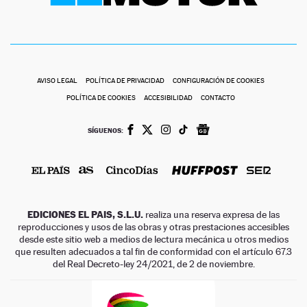
AVISO LEGAL
POLÍTICA DE PRIVACIDAD
CONFIGURACIÓN DE COOKIES
POLÍTICA DE COOKIES
ACCESIBILIDAD
CONTACTO
SÍGUENOS:
EDICIONES EL PAIS, S.L.U.
realiza una reserva expresa de las
reproducciones y usos de las obras y otras prestaciones accesibles
desde este sitio web a medios de lectura mecánica u otros medios
que resulten adecuados a tal fin de conformidad con el artículo 67.3
del Real Decreto-ley 24/2021, de 2 de noviembre.