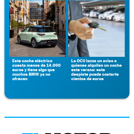
Este coche eléctrico
La OCU lanza un aviso a
cuesta menos de 14.000
quienes alquilen un coche
euros y tiene algo que
este verano: este
muchos BMW ya no
despiste puede costarte
ofrecen
cientos de euros