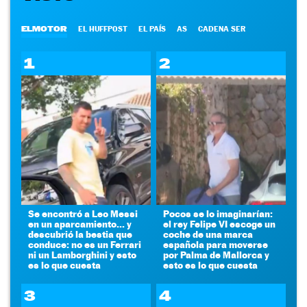
ELMOTOR
EL HUFFPOST
EL PAÍS
AS
CADENA SER
1
2
Se encontró a Leo Messi
Pocos se lo imaginarían:
en un aparcamiento... y
el rey Felipe VI escoge un
descubrió la bestia que
coche de una marca
conduce: no es un Ferrari
española para moverse
ni un Lamborghini y esto
por Palma de Mallorca y
es lo que cuesta
esto es lo que cuesta
3
4