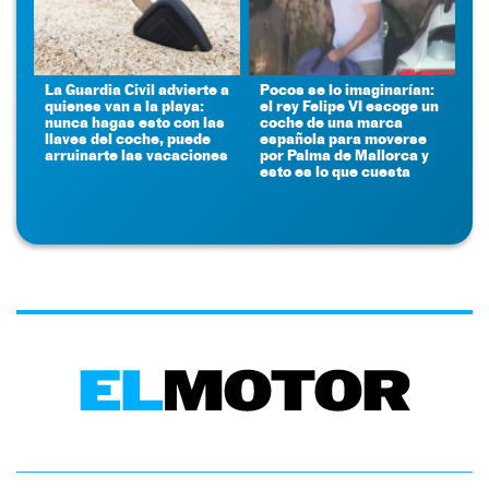
La Guardia Civil advierte a
Pocos se lo imaginarían:
quienes van a la playa:
el rey Felipe VI escoge un
nunca hagas esto con las
coche de una marca
llaves del coche, puede
española para moverse
arruinarte las vacaciones
por Palma de Mallorca y
esto es lo que cuesta