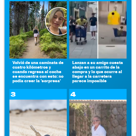
Volvió de una caminata de
Lanzan a su amigo cuesta
cuatro kilómetros y
abajo en un carrito de la
cuando regresa al coche
compra y lo que ocurre al
se encuentra con esto: no
llegar a la carretera
podía creer la 'sorpresa'
parece imposible
3
4