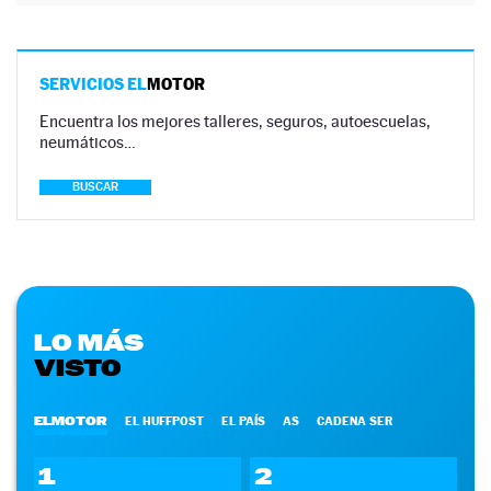
SERVICIOS EL
MOTOR
Encuentra los mejores talleres, seguros, autoescuelas,
neumáticos…
BUSCAR
LO MÁS
VISTO
ELMOTOR
EL HUFFPOST
EL PAÍS
AS
CADENA SER
1
2