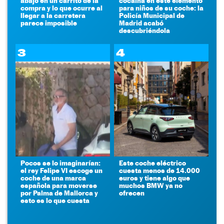
abajo en un carrito de la
cocaína en este elemento
compra y lo que ocurre al
para niños de su coche: la
llegar a la carretera
Policía Municipal de
parece imposible
Madrid acabó
descubriéndola
3
4
Pocos se lo imaginarían:
Este coche eléctrico
el rey Felipe VI escoge un
cuesta menos de 14.000
coche de una marca
euros y tiene algo que
española para moverse
muchos BMW ya no
por Palma de Mallorca y
ofrecen
esto es lo que cuesta