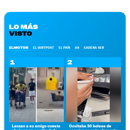
LO MÁS
VISTO
ELMOTOR
EL HUFFPOST
EL PAÍS
AS
CADENA SER
1
2
Lanzan a su amigo cuesta
Ocultaba 30 bolsas de