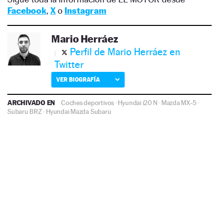
Facebook
,
X
o
Instagram
Mario Herráez
Perfil de Mario Herráez en
Twitter
VER BIOGRAFÍA
ARCHIVADO EN
Coches deportivos
·
Hyundai i20 N
·
Mazda MX-5
·
Subaru BRZ
·
Hyundai
Mazda
Subaru