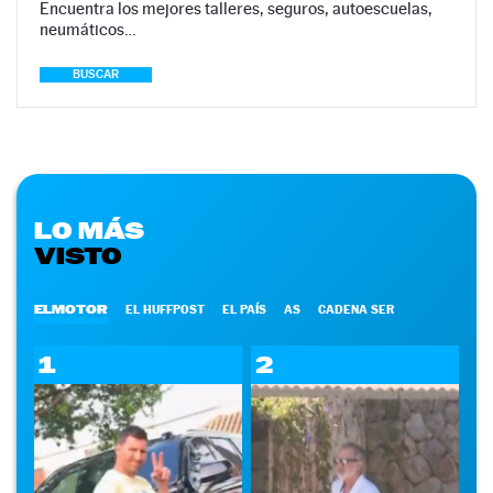
Encuentra los mejores talleres, seguros, autoescuelas,
neumáticos…
BUSCAR
LO MÁS
VISTO
ELMOTOR
EL HUFFPOST
EL PAÍS
AS
CADENA SER
1
2