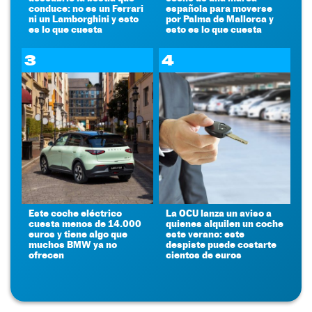
conduce: no es un Ferrari
española para moverse
ni un Lamborghini y esto
por Palma de Mallorca y
es lo que cuesta
esto es lo que cuesta
3
4
Este coche eléctrico
La OCU lanza un aviso a
cuesta menos de 14.000
quienes alquilen un coche
euros y tiene algo que
este verano: este
muchos BMW ya no
despiste puede costarte
ofrecen
cientos de euros