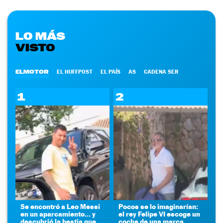
LO MÁS
VISTO
ELMOTOR
EL HUFFPOST
EL PAÍS
AS
CADENA SER
1
2
Se encontró a Leo Messi
Pocos se lo imaginarían:
en un aparcamiento... y
el rey Felipe VI escoge un
descubrió la bestia que
coche de una marca