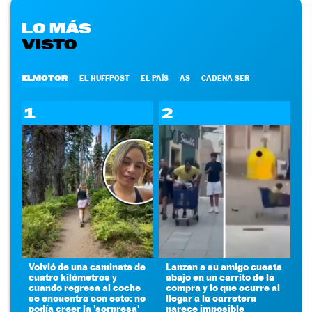
LO MÁS
VISTO
ELMOTOR
EL HUFFPOST
EL PAÍS
AS
CADENA SER
1
2
Volvió de una caminata de
Lanzan a su amigo cuesta
cuatro kilómetros y
abajo en un carrito de la
cuando regresa al coche
compra y lo que ocurre al
se encuentra con esto: no
llegar a la carretera
podía creer la 'sorpresa'
parece imposible