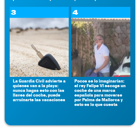
3
4
La Guardia Civil advierte a
Pocos se lo imaginarían:
quienes van a la playa:
el rey Felipe VI escoge un
nunca hagas esto con las
coche de una marca
llaves del coche, puede
española para moverse
arruinarte las vacaciones
por Palma de Mallorca y
esto es lo que cuesta