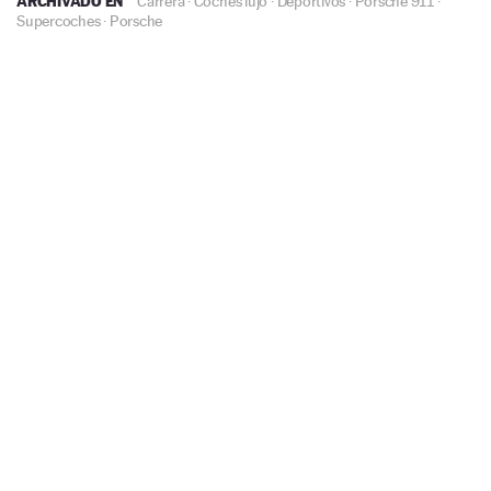
ARCHIVADO EN
Carrera
·
Coches lujo
·
Deportivos
·
Porsche 911
·
Supercoches
·
Porsche