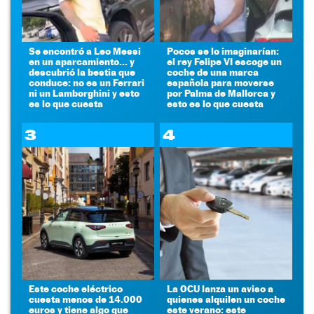
Se encontró a Leo Messi
Pocos se lo imaginarían:
en un aparcamiento... y
el rey Felipe VI escoge un
descubrió la bestia que
coche de una marca
conduce: no es un Ferrari
española para moverse
ni un Lamborghini y esto
por Palma de Mallorca y
es lo que cuesta
esto es lo que cuesta
3
4
Este coche eléctrico
La OCU lanza un aviso a
cuesta menos de 14.000
quienes alquilen un coche
euros y tiene algo que
este verano: este