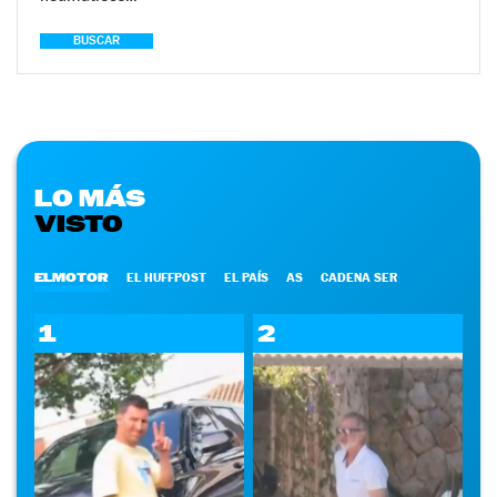
BUSCAR
LO MÁS
VISTO
ELMOTOR
EL HUFFPOST
EL PAÍS
AS
CADENA SER
1
2