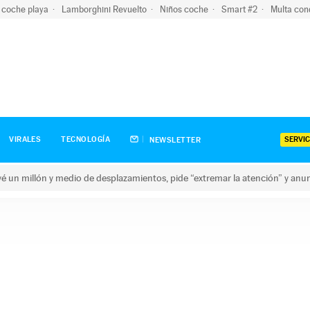
 coche playa
Lamborghini Revuelto
Niños coche
Smart #2
Multa con
SERVIC
VIRALES
TECNOLOGÍA
NEWSLETTER
revé un millón y medio de desplazamientos, pide “extremar la atención” y anu
n millón y medio de desplazamientos, pide “extremar la atención”