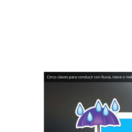
NEWSLETTER
SÍGUENOS
Cinco claves para conducir con lluvia, nieve o n