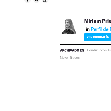
Miriam Pri
Perfil de
VER BIOGRAFÍA
ARCHIVADO EN
Conducir con llu
Nieve
Trucos
·