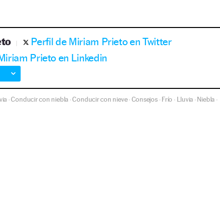
eto
Perfil de Miriam Prieto en Twitter
 Miriam Prieto en Linkedin
via
Conducir con niebla
Conducir con nieve
Consejos
Frío
Lluvia
Niebla
·
·
·
·
·
·
·