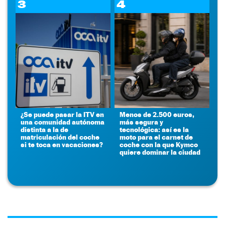
3
4
¿Se puede pasar la ITV en
Menos de 2.500 euros,
una comunidad autónoma
más segura y
distinta a la de
tecnológica: así es la
matriculación del coche
moto para el carnet de
si te toca en vacaciones?
coche con la que Kymco
quiere dominar la ciudad