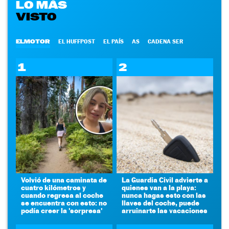
LO MÁS
VISTO
ELMOTOR
EL HUFFPOST
EL PAÍS
AS
CADENA SER
1
2
Volvió de una caminata de
La Guardia Civil advierte a
cuatro kilómetros y
quienes van a la playa:
cuando regresa al coche
nunca hagas esto con las
se encuentra con esto: no
llaves del coche, puede
podía creer la 'sorpresa'
arruinarte las vacaciones