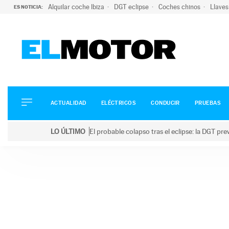
Alquilar coche Ibiza
DGT eclipse
Coches chinos
Llaves
ES NOTICIA:
ACTUALIDAD
ELÉCTRICOS
CONDUCIR
ACTUALIDAD
ELÉCTRICOS
CONDUCIR
PRUEBAS
PRUEBAS
Saltar
VIRALES
LO ÚLTIMO
El probable colapso tras el eclipse: la DGT p
al
PODCAST
LO ÚLTIMO
El probable colapso tras el eclipse: la DGT prevé u
contenido
MOTOS
TECNOLOGÍA
SUPERCOCHES
MOTORTV
PREMIOS
SERVICIOS