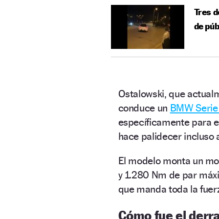
Tres d
de púb
Ostalowski, que actualm
conduce un
BMW Serie
específicamente para e
hace palidecer incluso 
El modelo monta un mot
y 1.280 Nm de par máxi
que manda toda la fuerz
Cómo fue el derr