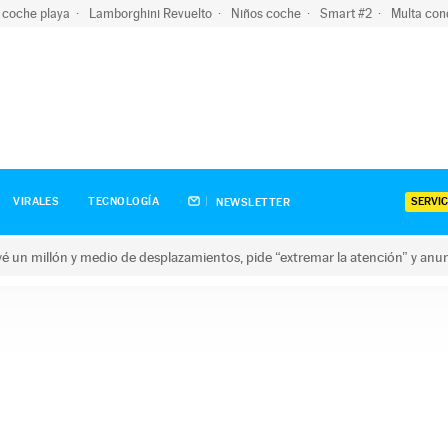
 coche playa
Lamborghini Revuelto
Niños coche
Smart #2
Multa con
SERVIC
VIRALES
TECNOLOGÍA
NEWSLETTER
revé un millón y medio de desplazamientos, pide “extremar la atención” y anu
n millón y medio de desplazamientos, pide “extremar la atención”