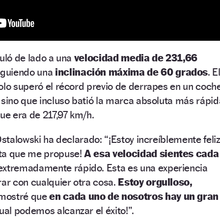
culó de lado a una
velocidad media de 231,66
iguiendo una
inclinación máxima de 60 grados
. E
olo superó el récord previo de derrapes en un coch
 sino que incluso batió la marca absoluta más rápid
que era de 217,97 km/h.
Ostalowski ha declarado: “¡Estoy increíblemente feli
eta que me propuse!
A esa velocidad sientes cada
xtremadamente rápido. Esta es una experiencia
rar con cualquier otra cosa.
Estoy orgulloso,
emostré que
en cada uno de nosotros hay un gran
cual podemos alcanzar el éxito!”.