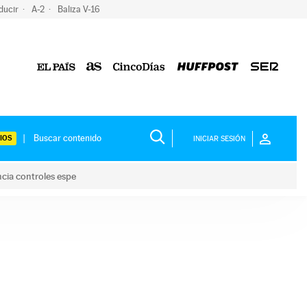
ducir
A-2
Baliza V-16
IOS
INICIAR SESIÓN
ncia controles espe
 y anuncia controles espe