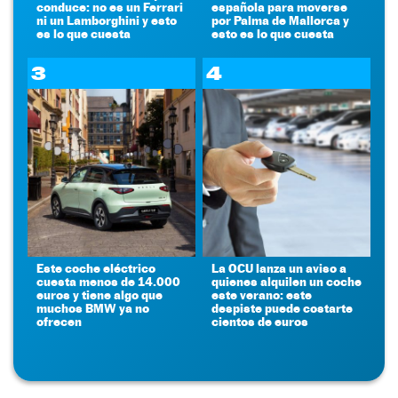
conduce: no es un Ferrari
española para moverse
ni un Lamborghini y esto
por Palma de Mallorca y
es lo que cuesta
esto es lo que cuesta
3
4
Este coche eléctrico
La OCU lanza un aviso a
cuesta menos de 14.000
quienes alquilen un coche
euros y tiene algo que
este verano: este
muchos BMW ya no
despiste puede costarte
ofrecen
cientos de euros