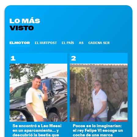
LO MÁS
VISTO
ELMOTOR
EL HUFFPOST
EL PAÍS
AS
CADENA SER
1
2
Se encontró a Leo Messi
Pocos se lo imaginarían:
en un aparcamiento... y
el rey Felipe VI escoge un
descubrió la bestia que
coche de una marca