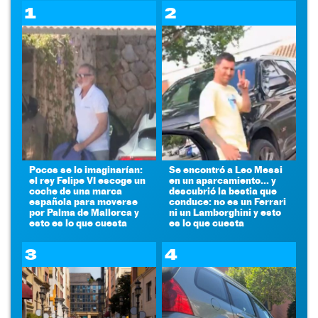
1
2
Pocos se lo imaginarían:
Se encontró a Leo Messi
el rey Felipe VI escoge un
en un aparcamiento... y
coche de una marca
descubrió la bestia que
española para moverse
conduce: no es un Ferrari
por Palma de Mallorca y
ni un Lamborghini y esto
esto es lo que cuesta
es lo que cuesta
3
4