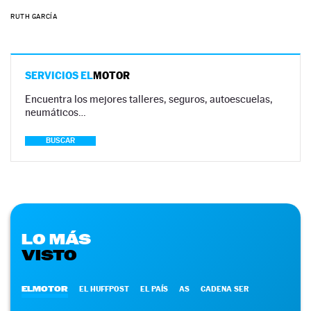
RUTH GARCÍA
SERVICIOS EL
MOTOR
Encuentra los mejores talleres, seguros, autoescuelas,
neumáticos…
BUSCAR
LO MÁS
VISTO
ELMOTOR
EL HUFFPOST
EL PAÍS
AS
CADENA SER