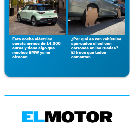
Este coche eléctrico
¿Por qué se ven vehículos
cuesta menos de 14.000
aparcados al sol con
euros y tiene algo que
cartones en las ruedas?
muchos BMW ya no
El truco que todos
ofrecen
comentan