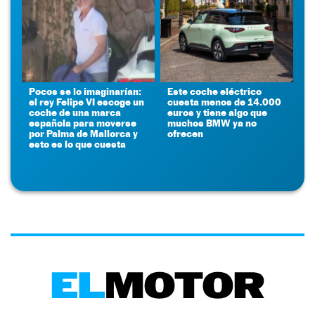
Pocos se lo imaginarían:
Este coche eléctrico
el rey Felipe VI escoge un
cuesta menos de 14.000
coche de una marca
euros y tiene algo que
española para moverse
muchos BMW ya no
por Palma de Mallorca y
ofrecen
esto es lo que cuesta