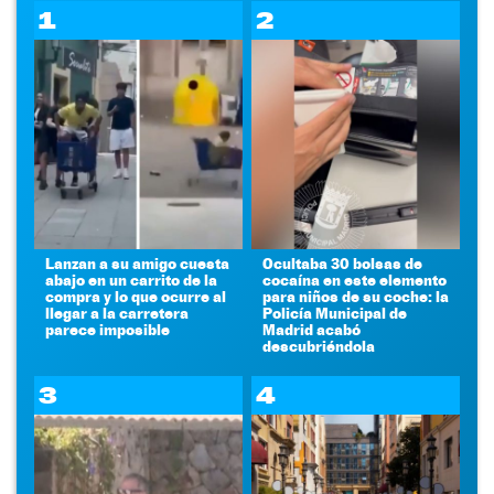
1
2
Lanzan a su amigo cuesta
Ocultaba 30 bolsas de
abajo en un carrito de la
cocaína en este elemento
compra y lo que ocurre al
para niños de su coche: la
llegar a la carretera
Policía Municipal de
parece imposible
Madrid acabó
descubriéndola
3
4