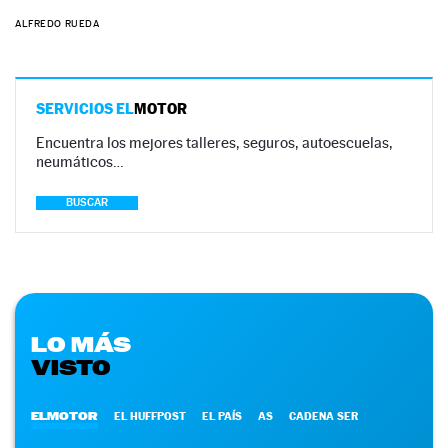
ALFREDO RUEDA
SERVICIOS EL
MOTOR
Encuentra los mejores talleres, seguros, autoescuelas,
neumáticos…
BUSCAR
LO MÁS
VISTO
ELMOTOR
EL HUFFPOST
EL PAÍS
AS
CADENA SER