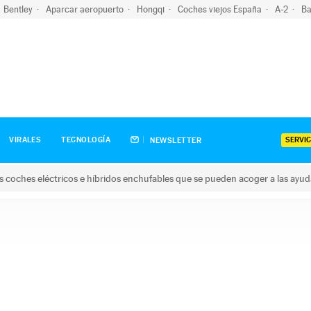
Bentley
Aparcar aeropuerto
Hongqi
Coches viejos España
A-2
Ba
SERVIC
VIRALES
TECNOLOGÍA
NEWSLETTER
s coches eléctricos e híbridos enchufables que se pueden acoger a las ayu
hes eléctricos e híbridos enchufables que se pueden acoger a la