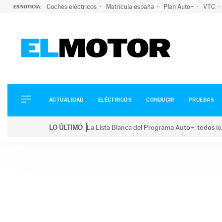
Coches eléctricos
Matrícula españa
Plan Auto+
VTC
ES NOTICIA:
ACTUALIDAD
ELÉCTRICOS
CONDUCIR
ACTUALIDAD
ELÉCTRICOS
CONDUCIR
PRUEBAS
PRUEBAS
Saltar
VIRALES
LO ÚLTIMO
La Lista Blanca del Programa Auto+: todos lo
al
PODCAST
LO ÚLTIMO
La Lista Blanca del Programa Auto+: todos los coc
contenido
MOTOS
TECNOLOGÍA
SUPERCOCHES
MOTORTV
PREMIOS
SERVICIOS