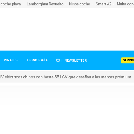
 coche playa
Lamborghini Revuelto
Niños coche
Smart #2
Multa con
SERVIC
VIRALES
TECNOLOGÍA
NEWSLETTER
V eléctricos chinos con hasta 551 CV que desafían a las marcas prémium
tricos chinos con hasta 551 CV que desafían a las marcas prém