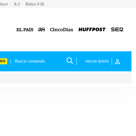
ducir
A-2
Baliza V-16
IOS
INICIAR SESIÓN
ium