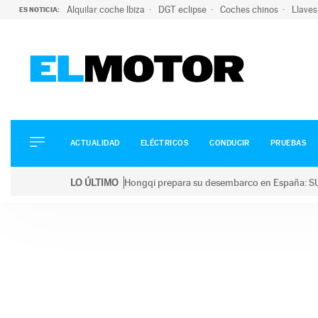
Alquilar coche Ibiza
DGT eclipse
Coches chinos
Llaves
ES NOTICIA:
ACTUALIDAD
ELÉCTRICOS
CONDUCIR
ACTUALIDAD
ELÉCTRICOS
CONDUCIR
PRUEBAS
PRUEBAS
Saltar
VIRALES
LO ÚLTIMO
Hongqi prepara su desembarco en España: SU
al
PODCAST
LO ÚLTIMO
Hongqi prepara su desembarco en España: SUV eléc
contenido
MOTOS
TECNOLOGÍA
SUPERCOCHES
MOTORTV
PREMIOS
SERVICIOS