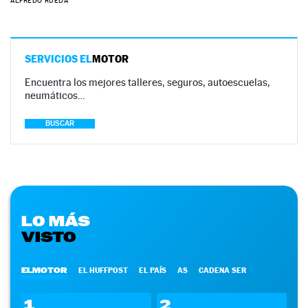
ALFREDO RUEDA
SERVICIOS EL
MOTOR
Encuentra los mejores talleres, seguros, autoescuelas,
neumáticos…
BUSCAR
LO MÁS
VISTO
ELMOTOR
EL HUFFPOST
EL PAÍS
AS
CADENA SER
1
2