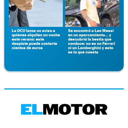
La OCU lanza un aviso a
Se encontró a Leo Messi
quienes alquilen un coche
en un aparcamiento... y
este verano: este
descubrió la bestia que
despiste puede costarte
conduce: no es un Ferrari
cientos de euros
ni un Lamborghini y esto
es lo que cuesta