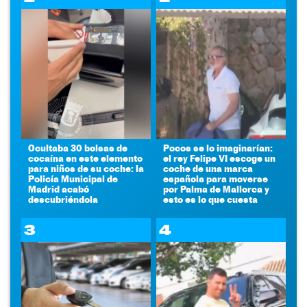
Ocultaba 30 bolsas de
Pocos se lo imaginarían:
cocaína en este elemento
el rey Felipe VI escoge un
para niños de su coche: la
coche de una marca
Policía Municipal de
española para moverse
Madrid acabó
por Palma de Mallorca y
descubriéndola
esto es lo que cuesta
3
4