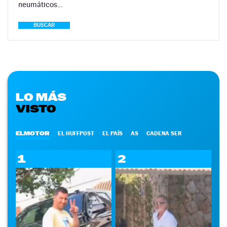
neumáticos…
BUSCAR
LO MÁS
VISTO
ELMOTOR
EL HUFFPOST
EL PAÍS
AS
CADENA SER
1
2