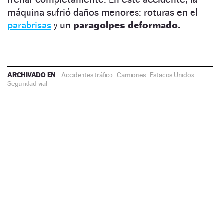
máquina sufrió daños menores: roturas en el
parabrisas
y un
paragolpes deformado.
ARCHIVADO EN
Accidentes tráfico
·
Camiones
·
Estados Unidos
·
Seguridad vial