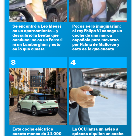
Se encontró a Leo Messi
Pocos se lo imaginarían:
en un aparcamiento... y
el rey Felipe VI escoge un
descubrió la bestia que
coche de una marca
conduce: no es un Ferrari
española para moverse
ni un Lamborghini y esto
por Palma de Mallorca y
es lo que cuesta
esto es lo que cuesta
3
4
Este coche eléctrico
La OCU lanza un aviso a
cuesta menos de 14.000
quienes alquilen un coche