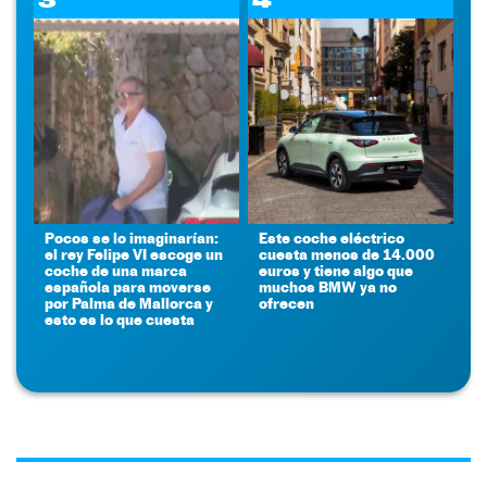
Pocos se lo imaginarían:
Este coche eléctrico
el rey Felipe VI escoge un
cuesta menos de 14.000
coche de una marca
euros y tiene algo que
española para moverse
muchos BMW ya no
por Palma de Mallorca y
ofrecen
esto es lo que cuesta