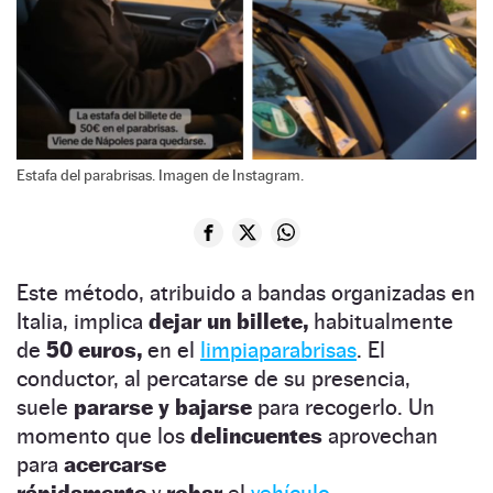
Estafa del parabrisas. Imagen de Instagram.
Este método, atribuido a bandas organizadas en
Italia, implica
dejar un billete,
habitualmente
de
50 euros,
en el
limpiaparabrisas
. El
conductor, al percatarse de su presencia,
suele
pararse y bajarse
para recogerlo. Un
momento que los
delincuentes
aprovechan
para
acercarse
rápidamente
y
robar
el
vehículo
.