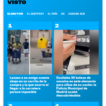
VISTO
ELMOTOR
EL HUFFPOST
EL PAÍS
AS
CADENA SER
1
2
Lanzan a su amigo cuesta
Ocultaba 30 bolsas de
abajo en un carrito de la
cocaína en este elemento
compra y lo que ocurre al
para niños de su coche: la
llegar a la carretera
Policía Municipal de
parece imposible
Madrid acabó
descubriéndola
3
4