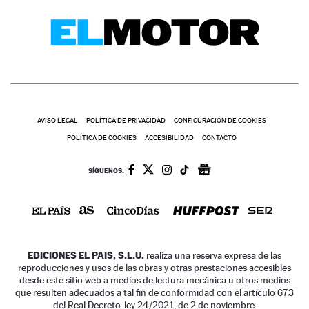
AVISO LEGAL
POLÍTICA DE PRIVACIDAD
CONFIGURACIÓN DE COOKIES
POLÍTICA DE COOKIES
ACCESIBILIDAD
CONTACTO
SÍGUENOS:
EDICIONES EL PAIS, S.L.U.
realiza una reserva expresa de las
reproducciones y usos de las obras y otras prestaciones accesibles
desde este sitio web a medios de lectura mecánica u otros medios
que resulten adecuados a tal fin de conformidad con el artículo 67.3
del Real Decreto-ley 24/2021, de 2 de noviembre.