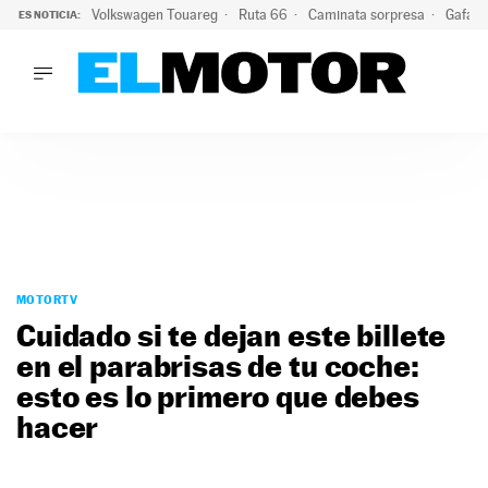
Volkswagen Touareg
Ruta 66
Caminata sorpresa
Gafas 
ES NOTICIA:
LO ÚLTIMO
Ni se te ocurra usar las gafas del eclipse al volante: el moti
LO ÚLTIMO
Ni se te ocurra usar las gafas del eclipse al volante: el motiv
ACTUALIDAD
ELÉCTRICOS
CONDUCIR
PRUEBAS
Saltar
VIRALES
al
MOTORTV
PODCAST
contenido
Cuidado si te dejan este billete
MOTOS
en el parabrisas de tu coche:
TECNOLOGÍA
esto es lo primero que debes
SUPERCOCHES
MOTORTV
hacer
PREMIOS
SERVICIOS