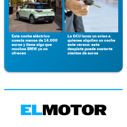
Este coche eléctrico
La OCU lanza un aviso a
cuesta menos de 14.000
quienes alquilen un coche
euros y tiene algo que
este verano: este
muchos BMW ya no
despiste puede costarte
ofrecen
cientos de euros