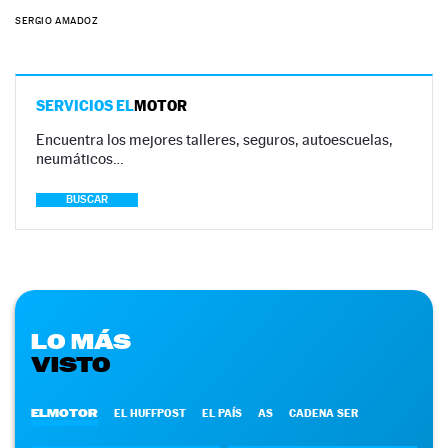
SERGIO AMADOZ
SERVICIOS EL
MOTOR
Encuentra los mejores talleres, seguros, autoescuelas,
neumáticos…
BUSCAR
LO MÁS
VISTO
ELMOTOR
EL HUFFPOST
EL PAÍS
AS
CADENA SER