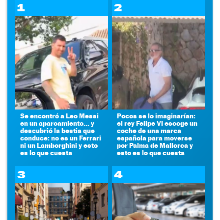
1
2
Se encontró a Leo Messi
Pocos se lo imaginarían:
en un aparcamiento... y
el rey Felipe VI escoge un
descubrió la bestia que
coche de una marca
conduce: no es un Ferrari
española para moverse
ni un Lamborghini y esto
por Palma de Mallorca y
es lo que cuesta
esto es lo que cuesta
3
4