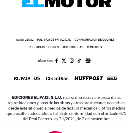
AVISO LEGAL
POLÍTICA DE PRIVACIDAD
CONFIGURACIÓN DE COOKIES
POLÍTICA DE COOKIES
ACCESIBILIDAD
CONTACTO
SÍGUENOS:
EDICIONES EL PAIS, S.L.U.
realiza una reserva expresa de las
reproducciones y usos de las obras y otras prestaciones accesibles
desde este sitio web a medios de lectura mecánica u otros medios
que resulten adecuados a tal fin de conformidad con el artículo 67.3
del Real Decreto-ley 24/2021, de 2 de noviembre.