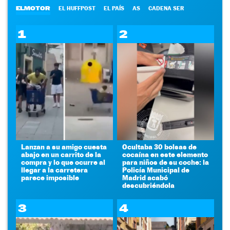
ELMOTOR
EL HUFFPOST
EL PAÍS
AS
CADENA SER
1
2
Lanzan a su amigo cuesta
Ocultaba 30 bolsas de
abajo en un carrito de la
cocaína en este elemento
compra y lo que ocurre al
para niños de su coche: la
llegar a la carretera
Policía Municipal de
parece imposible
Madrid acabó
descubriéndola
3
4