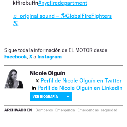
kffirebuffn
#nycfiredepartment
♬ original sound – 🌎GlobalFireFighters
🌎
Sigue toda la información de EL MOTOR desde
Facebook
,
X
o
Instagram
Nicole Olguín
Perfil de Nicole Olguín en Twitter
Perfil de Nicole Olguín en Linkedin
VER BIOGRAFÍA
ARCHIVADO EN
Bomberos
·
Emergencia
·
Emergencias
·
seguridad