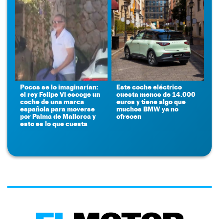
Pocos se lo imaginarían:
Este coche eléctrico
el rey Felipe VI escoge un
cuesta menos de 14.000
coche de una marca
euros y tiene algo que
española para moverse
muchos BMW ya no
por Palma de Mallorca y
ofrecen
esto es lo que cuesta