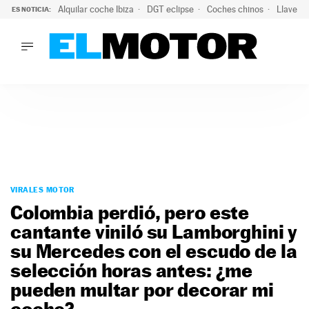
Alquilar coche Ibiza
DGT eclipse
Coches chinos
Llaves 
ES NOTICIA:
LO ÚLTIMO
Hongqi prepara su desembarco en España: SUV eléctricos c
LO ÚLTIMO
Hongqi prepara su desembarco en España: SUV eléctricos c
ACTUALIDAD
ELÉCTRICOS
CONDUCIR
PRUEBAS
Saltar
VIRALES
al
VIRALES MOTOR
PODCAST
contenido
Colombia perdió, pero este
MOTOS
cantante viniló su Lamborghini y
TECNOLOGÍA
su Mercedes con el escudo de la
SUPERCOCHES
MOTORTV
selección horas antes: ¿me
PREMIOS
pueden multar por decorar mi
SERVICIOS
coche?