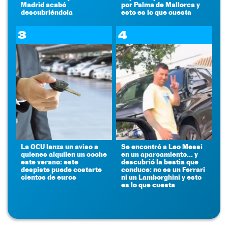
Madrid acabó
por Palma de Mallorca y
descubriéndola
esto es lo que cuesta
3
4
La OCU lanza un aviso a
Se encontró a Leo Messi
quienes alquilen un coche
en un aparcamiento... y
este verano: este
descubrió la bestia que
despiste puede costarte
conduce: no es un Ferrari
cientos de euros
ni un Lamborghini y esto
es lo que cuesta