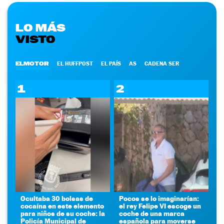
LO MÁS
VISTO
ELMOTOR
EL HUFFPOST
EL PAÍS
AS
CADENA SER
1
2
Ocultaba 30 bolsas de
Pocos se lo imaginarían:
cocaína en este elemento
el rey Felipe VI escoge un
para niños de su coche: la
coche de una marca
Policía Municipal de
española para moverse