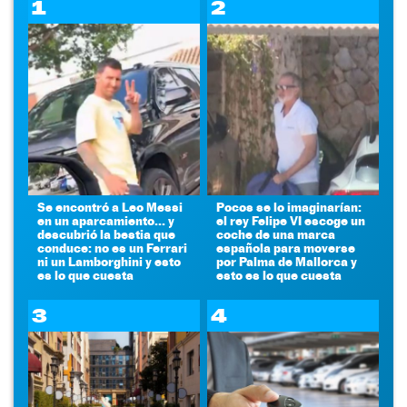
1
2
Se encontró a Leo Messi
Pocos se lo imaginarían:
en un aparcamiento... y
el rey Felipe VI escoge un
descubrió la bestia que
coche de una marca
conduce: no es un Ferrari
española para moverse
ni un Lamborghini y esto
por Palma de Mallorca y
es lo que cuesta
esto es lo que cuesta
3
4