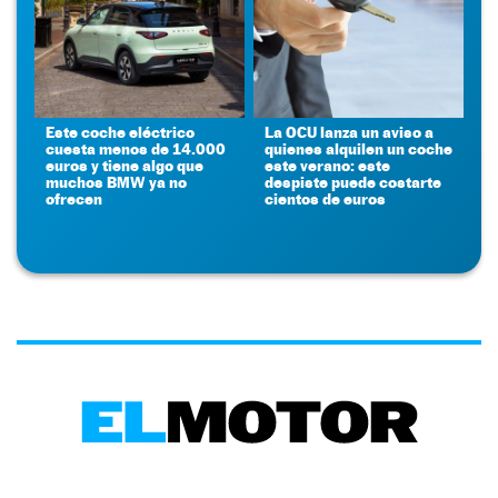
Este coche eléctrico
La OCU lanza un aviso a
cuesta menos de 14.000
quienes alquilen un coche
euros y tiene algo que
este verano: este
muchos BMW ya no
despiste puede costarte
ofrecen
cientos de euros