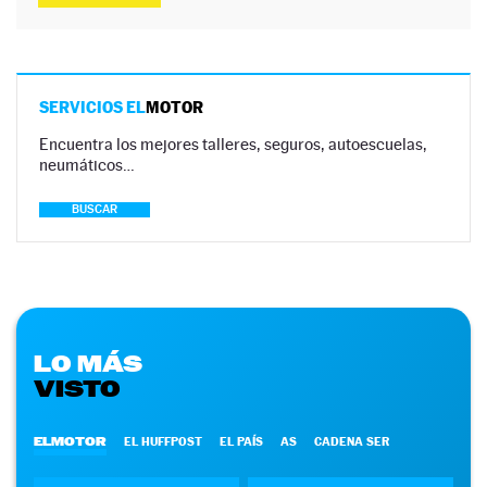
SERVICIOS EL
MOTOR
Encuentra los mejores talleres, seguros, autoescuelas,
neumáticos…
BUSCAR
LO MÁS
VISTO
ELMOTOR
EL HUFFPOST
EL PAÍS
AS
CADENA SER