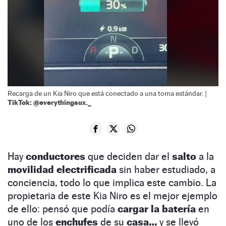
Recarga de un Kia Niro que está conectado a una toma estándar. |
TikTok: @everythingsux._
Hay
conductores
que deciden dar el
salto
a la
movilidad electrificada
sin haber estudiado, a
conciencia, todo lo que implica este cambio. La
propietaria de este Kia Niro es el mejor ejemplo
de ello: pensó que podía
cargar la batería
en
uno de los
enchufes
de su
casa…
y se llevó