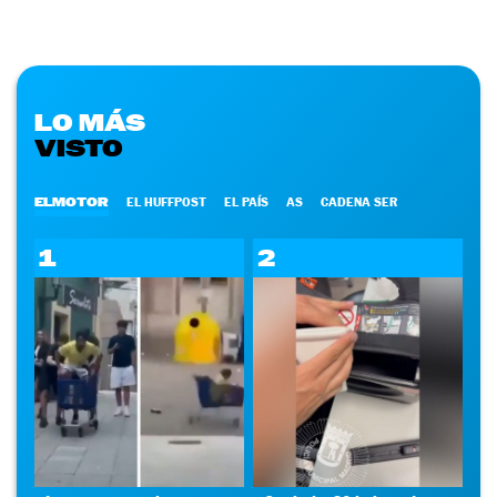
LO MÁS
VISTO
ELMOTOR
EL HUFFPOST
EL PAÍS
AS
CADENA SER
1
2