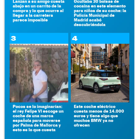
Lanzan a su amigo cuesta
Ocultaba 30 bolsas de
abajo en un carrito de la
cocaína en este elemento
compra y lo que ocurre al
para niños de su coche: la
llegar a la carretera
Policía Municipal de
parece imposible
Madrid acabó
descubriéndola
3
4
Pocos se lo imaginarían:
Este coche eléctrico
el rey Felipe VI escoge un
cuesta menos de 14.000
coche de una marca
euros y tiene algo que
española para moverse
muchos BMW ya no
por Palma de Mallorca y
ofrecen
esto es lo que cuesta