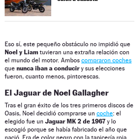
Eso sí, este pequeño obstáculo no impidió que
Noel y Liam
tuvieran una extraña relación con
el mundo del motor. Ambos
compraron coches
que
nunca iban a conducir
y sus elecciones
fueron, cuanto menos, pintorescas.
El Jaguar de Noel Gallagher
Tras el gran éxito de los tres primeros discos de
Oasis, Noel decidió comprarse un
coche
: el
elegido fue un
Jaguar MK 2 de 1967
y lo
escogió porque se había fabricado el año que
nació. Era de color negro con la tapicería roja.