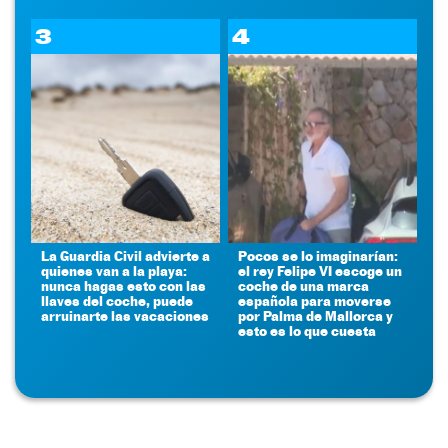
3
4
La Guardia Civil advierte a
Pocos se lo imaginarían:
quienes van a la playa:
el rey Felipe VI escoge un
nunca hagas esto con las
coche de una marca
llaves del coche, puede
española para moverse
arruinarte las vacaciones
por Palma de Mallorca y
esto es lo que cuesta