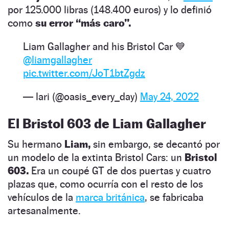
por 125.000 libras (148.400 euros) y lo definió
como
su error “más caro”.
Liam Gallagher and his Bristol Car 💙
@liamgallagher
pic.twitter.com/JoT1btZgdz
— lari (@oasis_every_day)
May 24, 2022
El Bristol 603 de Liam Gallagher
Su hermano
Liam,
sin embargo, se decantó por
un modelo de la extinta Bristol Cars: un
Bristol
603.
Era un coupé GT de dos puertas y cuatro
plazas que, como ocurría con el resto de los
vehículos de la
marca británica
, se fabricaba
artesanalmente.