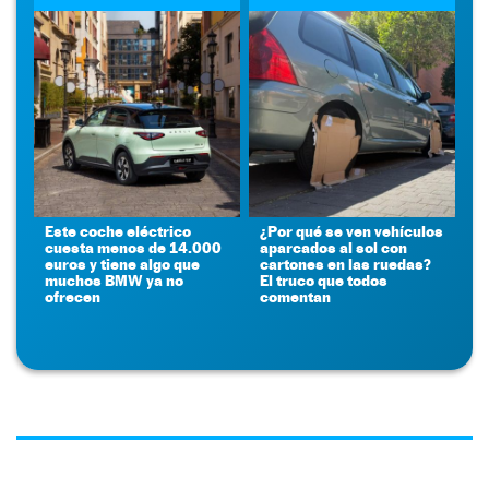
Este coche eléctrico
¿Por qué se ven vehículos
cuesta menos de 14.000
aparcados al sol con
euros y tiene algo que
cartones en las ruedas?
muchos BMW ya no
El truco que todos
ofrecen
comentan