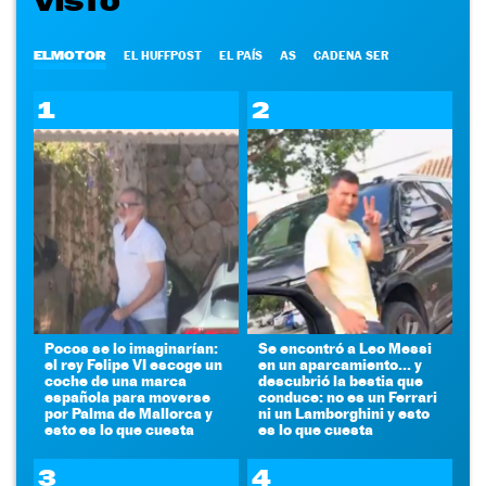
VISTO
ELMOTOR
EL HUFFPOST
EL PAÍS
AS
CADENA SER
1
2
Pocos se lo imaginarían:
Se encontró a Leo Messi
el rey Felipe VI escoge un
en un aparcamiento... y
coche de una marca
descubrió la bestia que
española para moverse
conduce: no es un Ferrari
por Palma de Mallorca y
ni un Lamborghini y esto
esto es lo que cuesta
es lo que cuesta
3
4