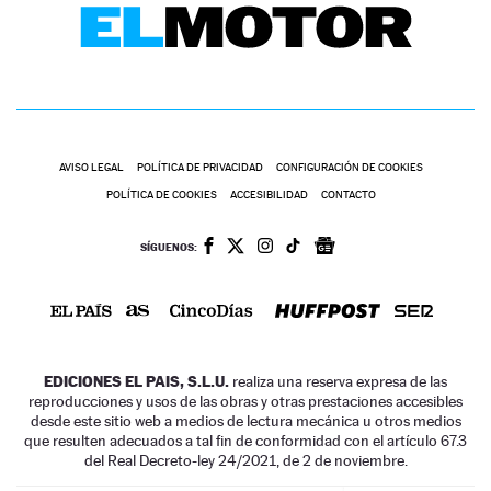
AVISO LEGAL
POLÍTICA DE PRIVACIDAD
CONFIGURACIÓN DE COOKIES
POLÍTICA DE COOKIES
ACCESIBILIDAD
CONTACTO
SÍGUENOS:
EDICIONES EL PAIS, S.L.U.
realiza una reserva expresa de las
reproducciones y usos de las obras y otras prestaciones accesibles
desde este sitio web a medios de lectura mecánica u otros medios
que resulten adecuados a tal fin de conformidad con el artículo 67.3
del Real Decreto-ley 24/2021, de 2 de noviembre.