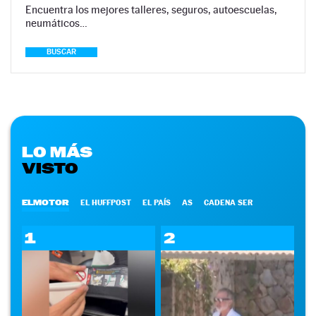
Encuentra los mejores talleres, seguros, autoescuelas,
neumáticos…
BUSCAR
LO MÁS
VISTO
ELMOTOR
EL HUFFPOST
EL PAÍS
AS
CADENA SER
1
2