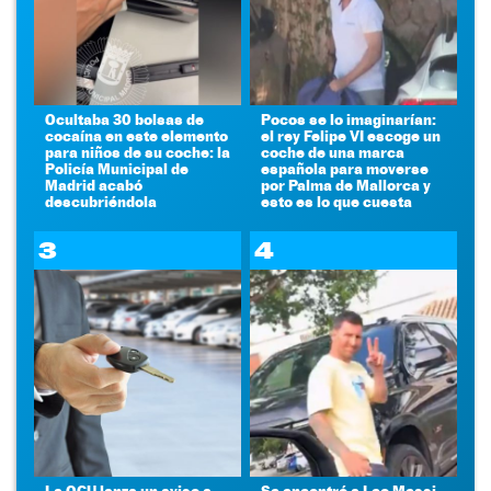
Ocultaba 30 bolsas de
Pocos se lo imaginarían:
cocaína en este elemento
el rey Felipe VI escoge un
para niños de su coche: la
coche de una marca
Policía Municipal de
española para moverse
Madrid acabó
por Palma de Mallorca y
descubriéndola
esto es lo que cuesta
3
4
La OCU lanza un aviso a
Se encontró a Leo Messi