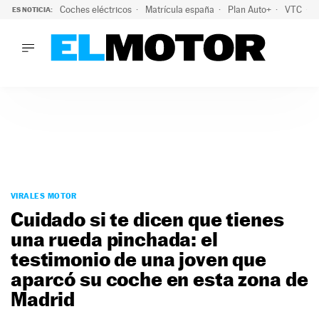
Coches eléctricos
Matrícula españa
Plan Auto+
VTC
ES NOTICIA:
LO ÚLTIMO
La Lista Blanca del Programa Auto+: todos los coches eléct
LO ÚLTIMO
La Lista Blanca del Programa Auto+: todos los coches eléctr
ACTUALIDAD
ELÉCTRICOS
CONDUCIR
PRUEBAS
Saltar
VIRALES
al
VIRALES MOTOR
PODCAST
contenido
Cuidado si te dicen que tienes
MOTOS
una rueda pinchada: el
TECNOLOGÍA
testimonio de una joven que
SUPERCOCHES
MOTORTV
aparcó su coche en esta zona de
PREMIOS
Madrid
SERVICIOS